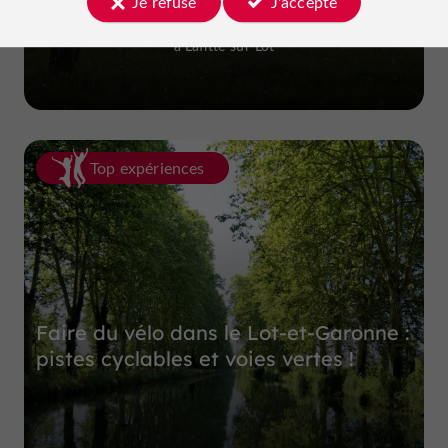
Je refuse
J'accepte
Ferme et Musée du Pruneau
à Lafitte-sur-Lot
Top expériences
Faire du vélo dans le Lot-et-Garonne :
pistes cyclables et voies vertes !