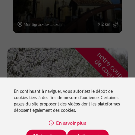
9,2 km
Montignac-de-Lauzun
n
o
t
e
c
o
u
p
e
c
o
e
u
r
d
r
En continuant à naviguer, vous autorisez le dépôt de
cookies tiers à des fins de
mesure d'audience
. Certaines
pages du site proposent des
vidéos
dont les plateformes
déposent également des cookies.
En savoir plus