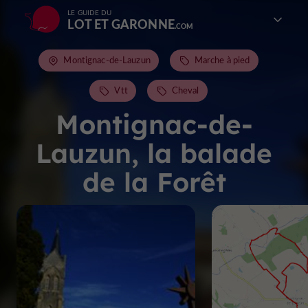
LE GUIDE DU
LOT ET GARONNE
Montignac-de-Lauzun
Marche à pied
Vtt
Cheval
Montignac-de-
Lauzun, la balade
de la Forêt