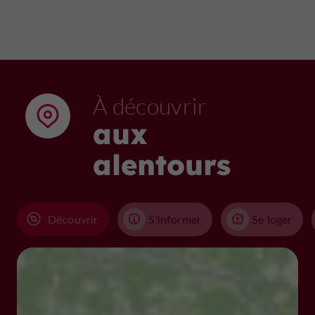
À découvrir
aux
alentours
Découvrir
S'informer
Se loger