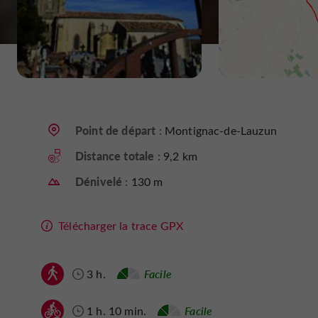
Point de départ :
Montignac-de-Lauzun
Distance totale :
9,2 km
Dénivelé :
130 m
Télécharger la trace GPX
3 h.
Facile
1 h. 10 min.
Facile