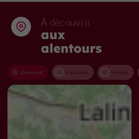
À découvrir
aux
alentours
Découvrir
S'informer
Se loger