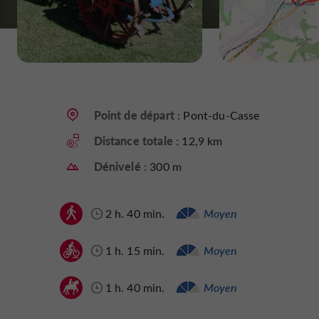
Point de départ :
Pont-du-Casse
Distance totale :
12,9 km
Dénivelé :
300 m
2 h. 40 min.
Moyen
1 h. 15 min.
Moyen
1 h. 40 min.
Moyen