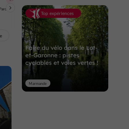
Parcs à thèmes
Sites Naturels
Top expériences
te
Faire du vélo dans le Lot-
et-Garonne : pistes
cyclables et voies vertes !
Marmande