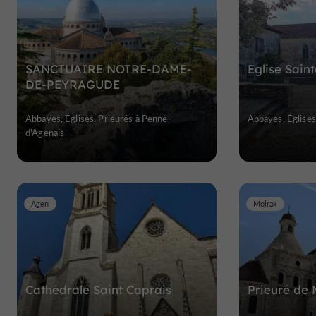
SANCTUAIRE NOTRE-DAME-
Eglise Saint
DE-PEYRAGUDE
Abbayes, Églises, Prieurés à Penne-
Abbayes, Églises,
d'Agenais
Agen
Moirax
Cathédrale Saint Caprais
Prieuré de 