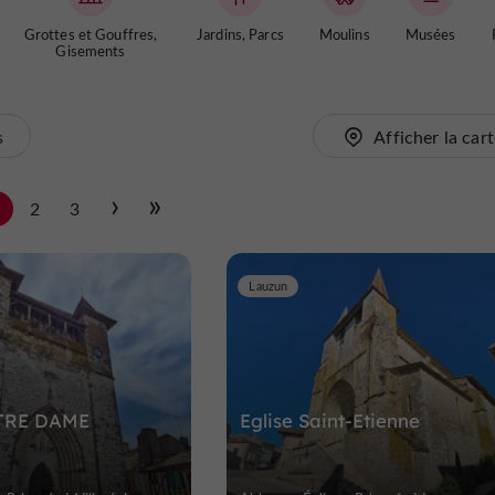
Grottes et Gouffres,
Jardins, Parcs
Moulins
Musées
Gisements
s
Afficher la car
1
2
3
Lauzun
TRE DAME
Eglise Saint-Etienne