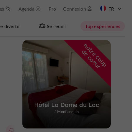
les
Agenda
Pro
Connexion
EN
e divertir
Se réunir
Top expériences
n
o
t
e
c
o
u
p
e
c
o
e
u
Masquer la carte
r
d
r
Hôtel La Dame du Lac
à Monflanquin