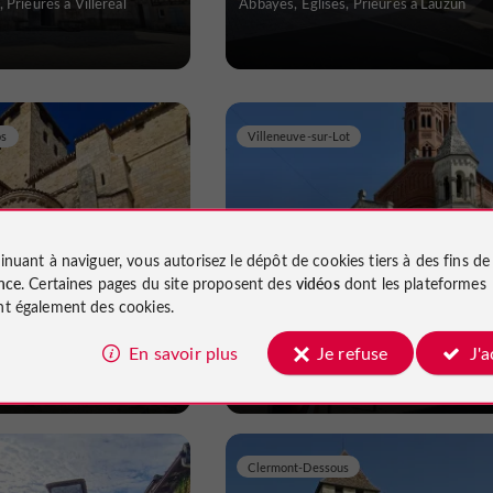
 Prieurés à Villeréal
Abbayes, Églises, Prieurés à Lauzun
os
Villeneuve-sur-Lot
inuant à naviguer, vous autorisez le dépôt de cookies tiers à des fins d
an et Eglise de
Eglise Sainte Catherine
nce
. Certaines pages du site proposent des
vidéos
dont les plateformes
 Libos
t également des cookies.
s, Prieurés à Monsempron-
Abbayes, Églises, Prieurés à Villeneuve
En savoir plus
Je refuse
J'
Lot
Clermont-Dessous