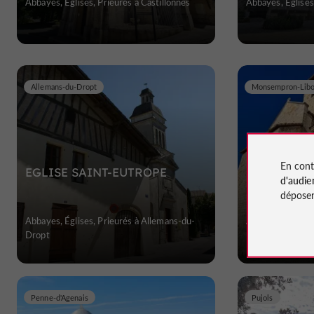
Abbayes, Églises, Prieurés à Castillonnès
Abbayes, Églises,
Allemans-du-Dropt
Monsempron-Lib
En cont
EGLISE SAINT-EUTROPE
Prieuré Rom
d'audie
Monsempron
déposen
Abbayes, Églises, Prieurés à Allemans-du-
Abbayes, Église
Dropt
Libos
Penne-d'Agenais
Pujols