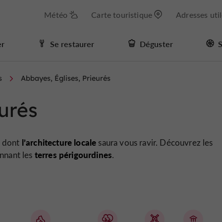
Météo
Carte touristique
Adresses uti
er
Se restaurer
Déguster
S
s
Abbayes, Églises, Prieurés
urés
l’architecture locale
dont
saura vous ravir. Découvrez les
terres périgourdines
onnant les
.