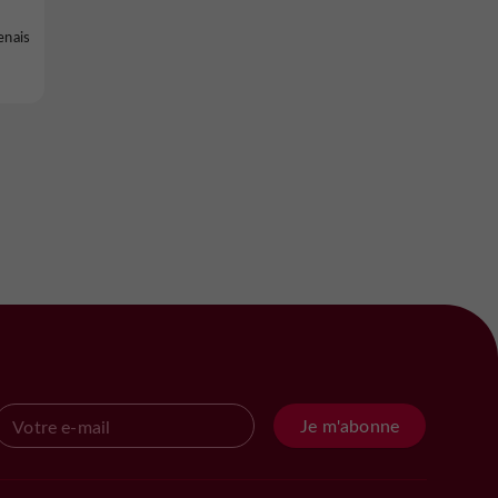
enais
Je m'abonne