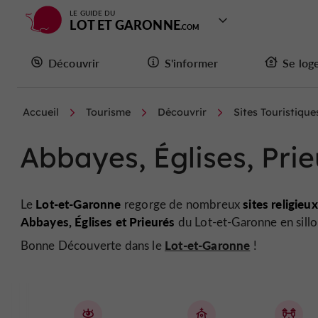
LE GUIDE DU
LOT ET GARONNE
Découvrir
S'informer
Se log
Accueil
Tourisme
Découvrir
Sites Touristique
Abbayes, Églises, Prie
Lot-et-Garonne
sites religieux
Le
regorge de nombreux
Abbayes, Églises et Prieurés
du Lot-et-Garonne en sill
Lot-et-Garonne
Bonne Découverte dans le
!