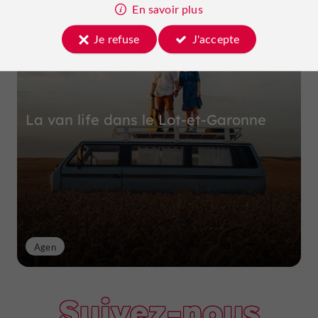
Top expériences
En savoir plus
Je refuse
J'accepte
La van life dans le Lot-et-Garonne
Agen
Suivez-nous