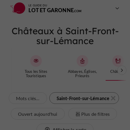
LE GUIDE DU
LOT ET GARONNE
Châteaux à Saint-Front-
sur-Lémance
Tous les Sites
Abbayes, Églises,
Châteaux
Touristiques
Prieurés
Saint-Front-sur-Lémance
Mots clés...
Ouvert aujourd'hui
Plus de filtres
Afficher la carte