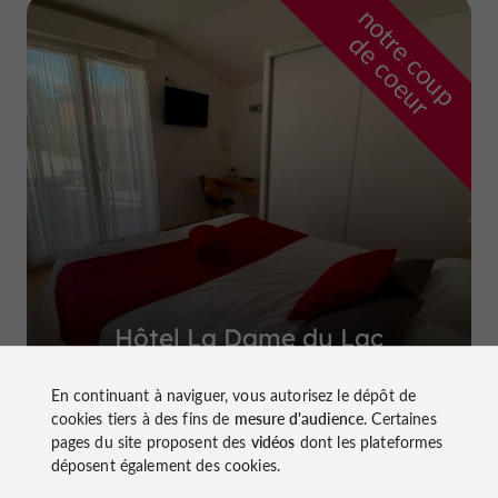
n
o
t
e
c
o
u
p
e
c
o
e
u
r
d
r
Hôtel La Dame du Lac
à Monflanquin
En continuant à naviguer, vous autorisez le dépôt de
cookies tiers à des fins de
mesure d'audience
. Certaines
pages du site proposent des
vidéos
dont les plateformes
déposent également des cookies.