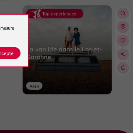
Top expériences
e
mesure
La van life dans le Lot-et-
accepte
Garonne
Agen