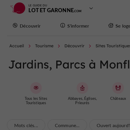
LE GUIDE DU
LOT ET GARONNE
Découvrir
S'informer
Se log
Accueil
Tourisme
Découvrir
Sites Touristique
Jardins, Parcs à Monf
Tous les Sites
Abbayes, Églises,
Châteaux
Touristiques
Prieurés
Mots clés...
Commune...
Ouvert aujourd'