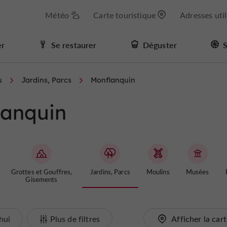
Météo
Carte touristique
Adresses uti
er
Se restaurer
Déguster
S
s
Jardins, Parcs
Monflanquin
lanquin
Grottes et Gouffres,
Jardins, Parcs
Moulins
Musées
Gisements
hui
Plus de filtres
Afficher la car