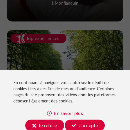
à Monflanquin
Top expériences
En continuant à naviguer, vous autorisez le dépôt de
Faire du vélo dans le Lot-et-Garonne :
cookies tiers à des fins de
mesure d'audience
. Certaines
pistes cyclables et voies vertes !
pages du site proposent des
vidéos
dont les plateformes
déposent également des cookies.
En savoir plus
Je refuse
J'accepte