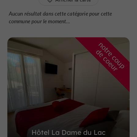
Aucun résultat dans cette catégorie pour cette
commune pour le moment...
n
o
t
e
c
o
u
p
e
c
o
e
u
r
d
r
Hôtel La Dame du Lac