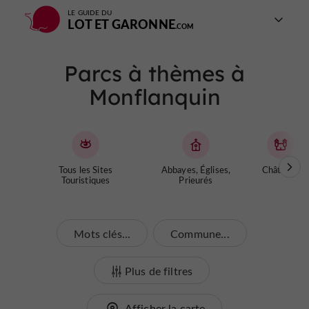
LE GUIDE DU
LOT ET GARONNE
Parcs à thèmes à
Monflanquin
Tous les Sites
Abbayes, Églises,
Châteaux
Touristiques
Prieurés
Mots clés...
Commune...
Plus de filtres
Afficher la carte