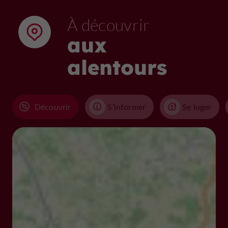
À découvrir
aux
alentours
Découvrir
S'informer
Se loger