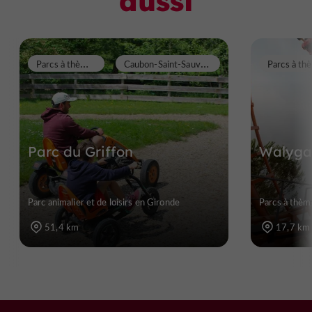
aussi
P
arcs à thèmes
C
aubon-Saint-Sauveur
Parcs à th
Parc du Griffon
Walyga
Parc animalier et de loisirs en Gironde
Parcs à thèm
51,4 km
17,7 km