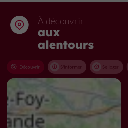
À découvrir
aux
alentours
Découvrir
S'informer
Se loger