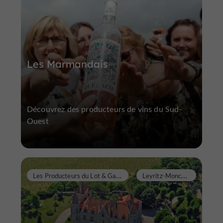
Les Marmandais
Découvrez des producteurs de vins du Sud-
Ouest
L
es Producteurs du Lot & Garonne
L
eyritz-Moncassin