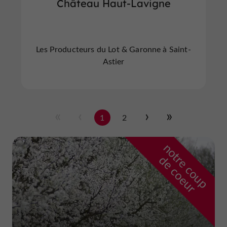
Château Haut-Lavigne
Les Producteurs du Lot & Garonne à Saint-
Astier
1
2
n
o
t
e
c
o
u
p
e
c
o
e
u
r
d
r