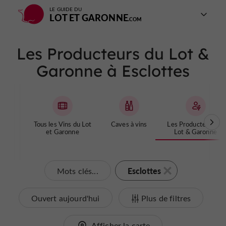
LE GUIDE DU
LOT ET GARONNE
Les Producteurs du Lot &
Garonne à Esclottes
Tous les Vins du Lot
Caves à vins
Les Producteurs du
et Garonne
Lot & Garonne
Esclottes
Mots clés...
Ouvert aujourd'hui
Plus de filtres
Afficher la carte