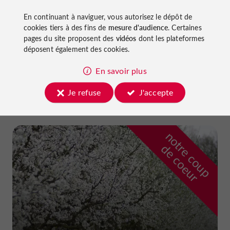
Château La Grave Béchade
En continuant à naviguer, vous autorisez le dépôt de
cookies tiers à des fins de
mesure d'audience
. Certaines
pages du site proposent des
vidéos
dont les plateformes
déposent également des cookies.
Les Producteurs du Lot & Garonne à
En savoir plus
Baleyssagues
3.2 km
Je refuse
J'accepte
n
o
t
e
c
o
u
p
e
c
o
e
u
r
d
r