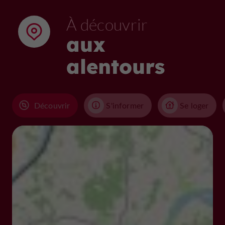
À découvrir
aux
alentours
Découvrir
S'informer
Se loger