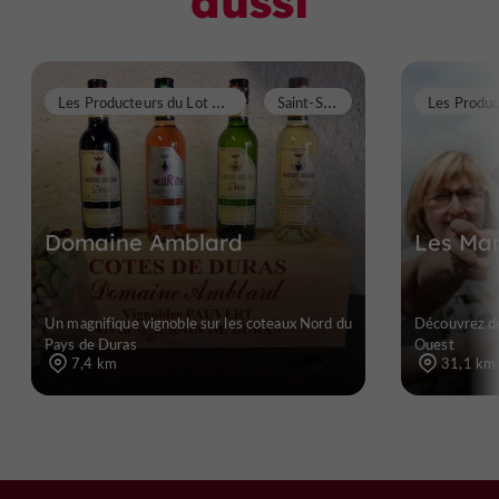
aussi
L
es Producteurs du Lot & Garonne
S
aint-Sernin
Domaine Amblard
Les Ma
Un magnifique vignoble sur les coteaux Nord du
Découvrez de
Pays de Duras
Ouest
7,4 km
31,1 km