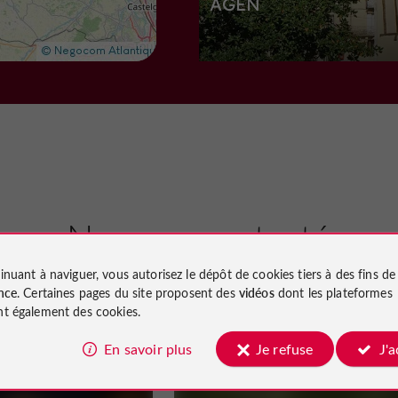
AGEN
Villes, Villages et Bastides à Agen
703 m
Sites Naturels
Boé
Nous avons testé
pour vous
inuant à naviguer, vous autorisez le dépôt de cookies tiers à des fins d
Lac de Passeligne
nce
. Certaines pages du site proposent des
vidéos
dont les plateformes
t également des cookies.
En savoir plus
Je refuse
J'
gen
Incontournable
Agen
Sites Naturels à Boé