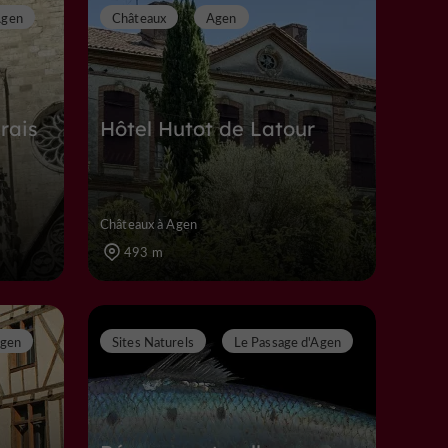
gen
Châteaux
Agen
rais
Hôtel Hutot de Latour
Châteaux à Agen
493 m
gen
Sites Naturels
Le Passage d'Agen