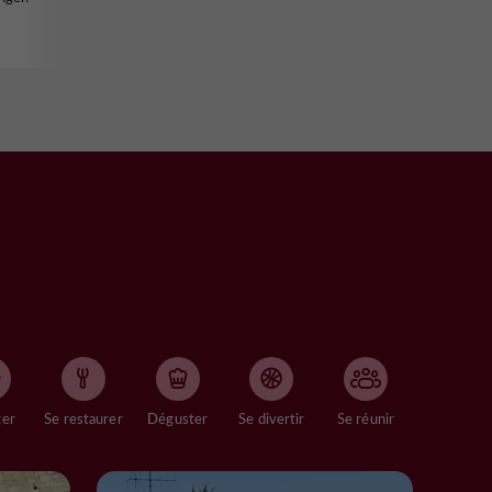
ger
Se restaurer
Déguster
Se divertir
Se réunir