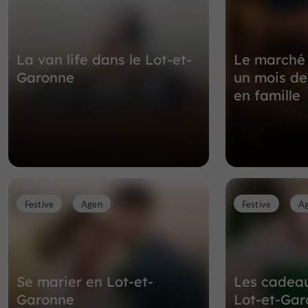
La van life dans le Lot-et-
Le marché 
Garonne
un mois de
en famille
Festive
Agen
Festive
A
Se marier en Lot-et-
Les cadea
Garonne
Lot-et-Ga