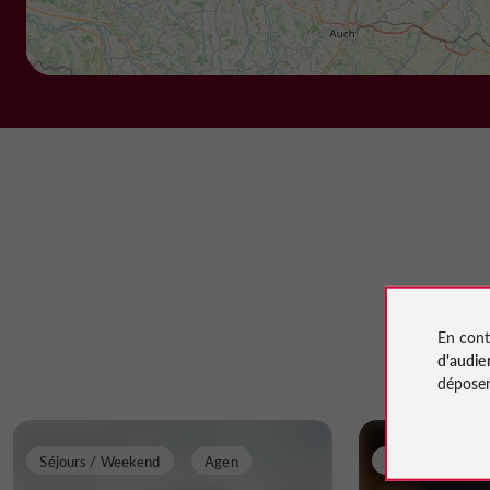
En cont
d'audie
déposen
Séjours / Weekend
Agen
Festive
A