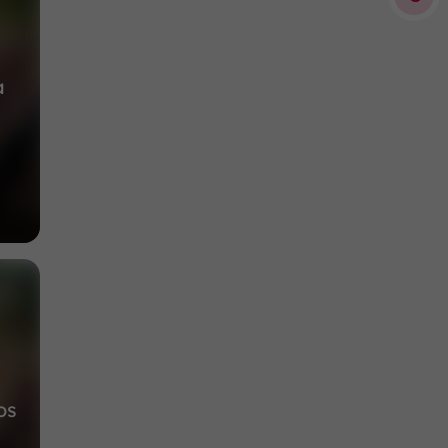
4,5 km
à
os