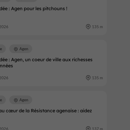
idée : Agen pour les pitchouns !
2026
135 m
re
Agen
idée : Agen, un coeur de ville aux richesses
nnées
2026
135 m
re
Agen
u cœur de la Résistance agenaise : aidez
2026
137 m