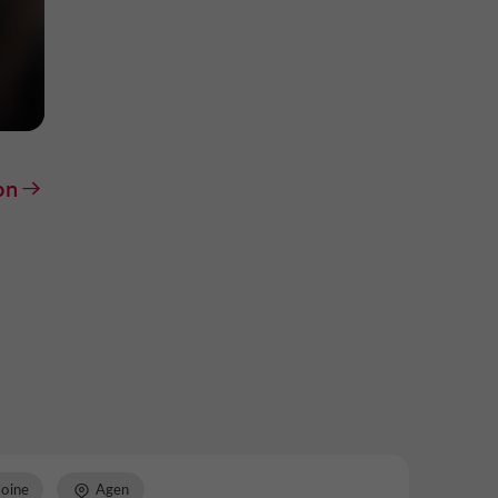
on
moine
Agen