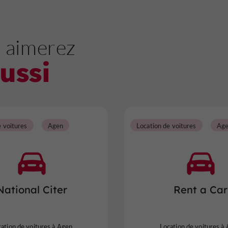
 aimerez
ussi
e voitures
Agen
Location de voitures
Ag
National Citer
Rent a Car
ation de voitures à Agen
Location de voitures à