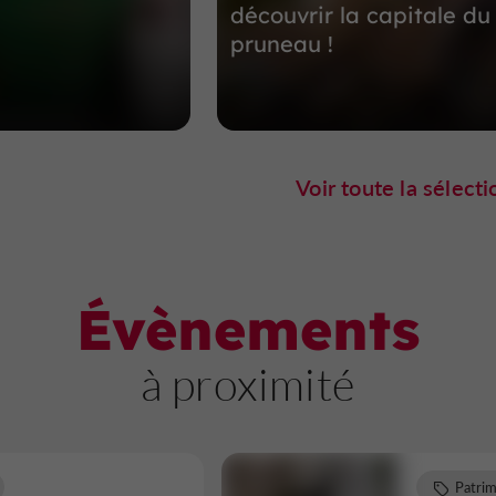
découvrir la capitale du
pruneau !
Voir toute la sélecti
Évènements
à proximité
Patri