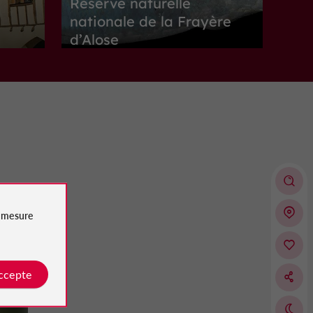
Réserve naturelle
nationale de la Frayère
d’Alose
Sites Naturels au Passage d'Agen
1,1 km
Musées
Boé
e
mesure
Maison de Garonne
accepte
Découvrez le patrimoine naturel et culturel
de Garonne