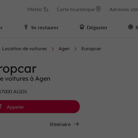
Météo
Carte touristique
Adresses uti
er
Se restaurer
Déguster
S
Location de voitures
Agen
Europcar
ropcar
e voitures à Agen
 47000 AGEN
Appeler
Itinéraire