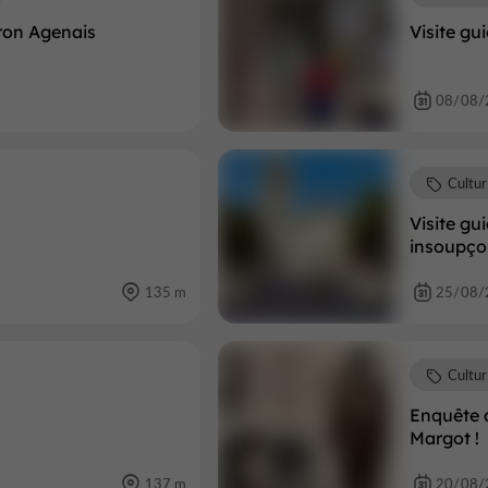
iron Agenais
Visite gu
08/08/
Cultu
Visite gu
insoupço
135 m
25/08/
Cultu
Enquête a
Margot !
137 m
20/08/