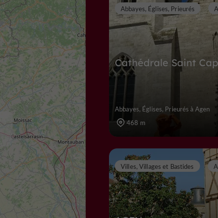
Abbayes, Églises, Prieurés
A
Cathédrale Saint Cap
Abbayes, Églises, Prieurés à Agen
468 m
Villes, Villages et Bastides
A