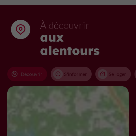
À découvrir
aux
alentours
Découvrir
S'informer
Se loger