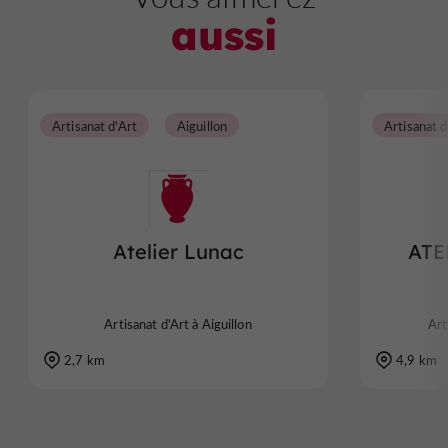
aussi
Artisanat d'Art
Aiguillon
Artisanat d
Atelier Lunac
ATE
Artisanat d'Art à Aiguillon
Art
2,7 km
4,9 km