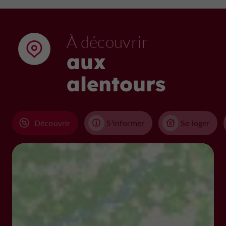
À découvrir
aux
alentours
Découvrir
S'informer
Se loger