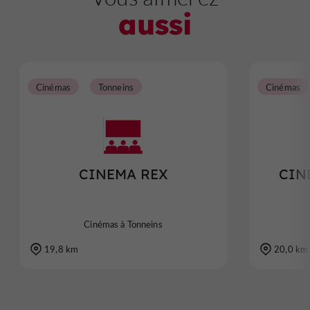
aussi
Cinémas
Tonneins
Cinémas
CINEMA REX
CIN
Cinémas à Tonneins
19,8 km
20,0 km