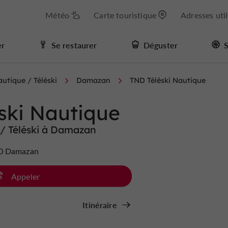
Météo
Carte touristique
Adresses uti
er
Se restaurer
Déguster
S
autique / Téléski
Damazan
TND Téléski Nautique
ski Nautique
 / Téléski à Damazan
60 Damazan
Appeler
Itinéraire