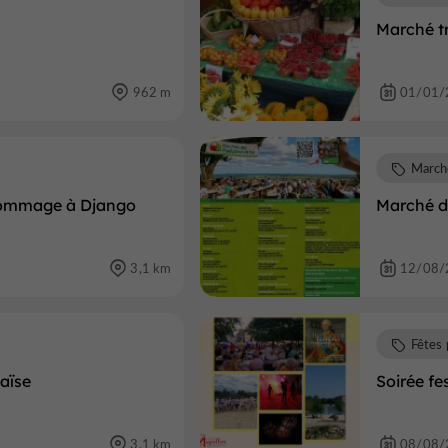
Marché tr
962 m
01/01/
March
 Hommage à Django
Marché d
3,1 km
12/08/
Fêtes 
aïse
Soirée fe
3,1 km
08/08/