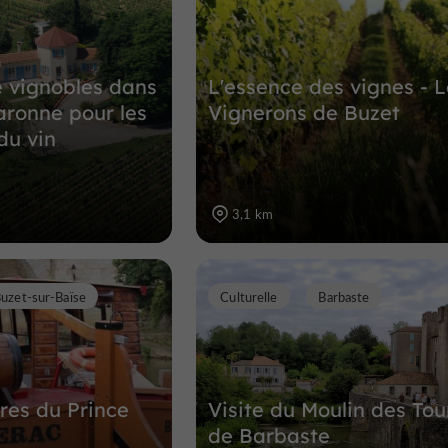
6,4 km
e vignobles dans
L'essence des vignes - L
aronne pour les
Vignerons de Buzet
du vin
3,1 km
uzet-sur-Baïse
Culturelle
Barbaste
ères du Prince
Visite du Moulin des Tou
de Barbaste