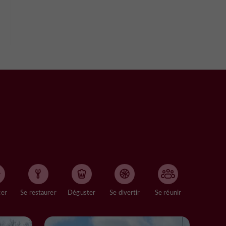
ger
Se restaurer
Déguster
Se divertir
Se réunir