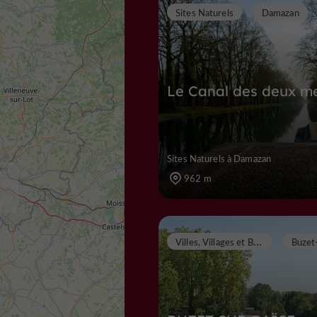
Sites Naturels
Damazan
Le Canal des deux m
Sites Naturels à Damazan
962 m
V
illes, Villages et Bastides