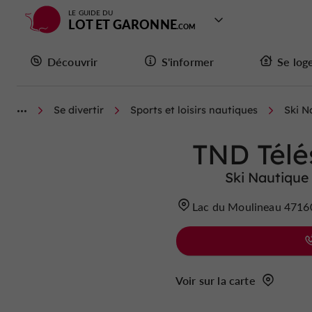
LE GUIDE DU
LOT ET GARONNE
Découvrir
S'informer
Se log
Se divertir
Sports et loisirs nautiques
Ski N
TND Télé
Ski Nautique
Lac du Moulineau 471
Voir sur la carte