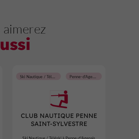
 aimerez
ussi
S
ki Nautique / Téléski
P
enne-d'Agenais
CLUB NAUTIQUE PENNE
SAINT-SYLVESTRE
Ski Nautique / Téléski à Penne-d'Agenais