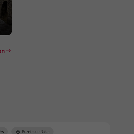
on
és
Buzet-sur-Baïse