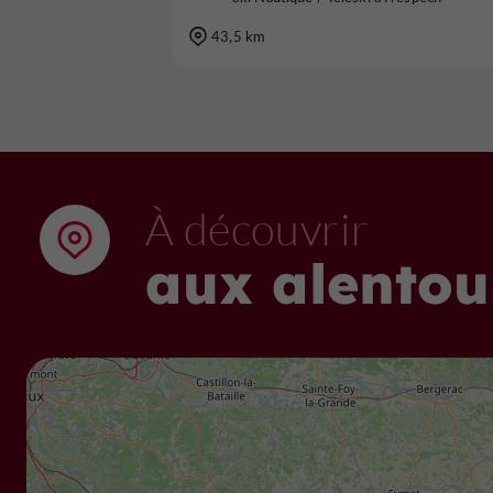
43,5 km
À découvrir
aux alentou