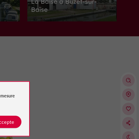
La Baïse à Buzet-sur-
Baïse
ur-Baïse
Sites Naturels à Buzet-sur-Baïse
3,1 km
Villes, Villages et Bastides
Vianne
e
mesure
VIANNE
-de-
accepte
Villes, Villages et Bastides à Vianne