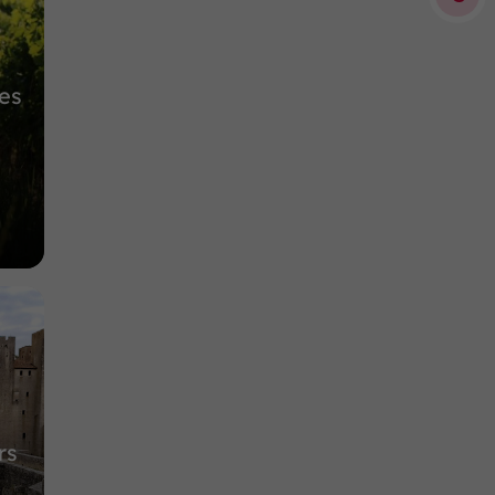
10,1 km
es
rs