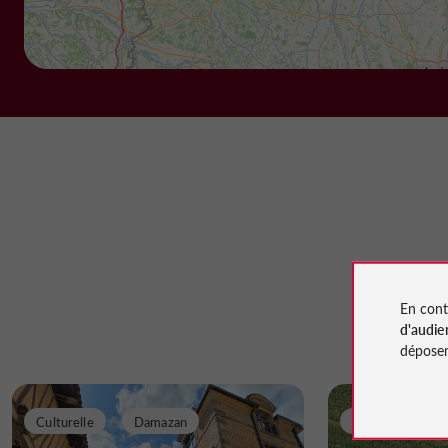
En cont
d'audie
déposen
Culturelle
Damazan
Gourmande