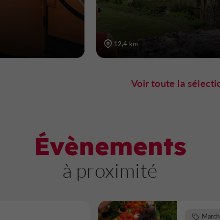
12,4 km
Voir toute la sélecti
Évènements
à proximité
March