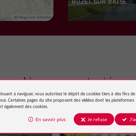
BUZET SUR BAÏSE
Villes, Villages et Bastides à Buzet-s
3,1 km
Sites Naturels
Nicole
Nous avons testé
pour vous
inuant à naviguer, vous autorisez le dépôt de cookies tiers à des fins d
Point de vue et table
nce
. Certaines pages du site proposent des
vidéos
dont les plateformes
t également des cookies.
d'orientation du Pech
Bère
En savoir plus
Je refuse
J'
Buzet-sur-Baïse
Gourmande
Buzet-sur-Baïse
Sites Naturels à Nicole