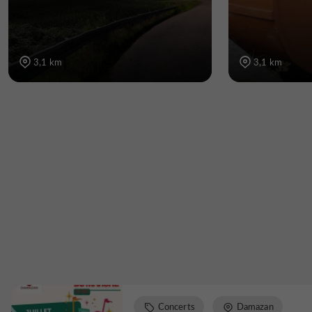
3,1 km
3,1 km
Concerts
Damazan