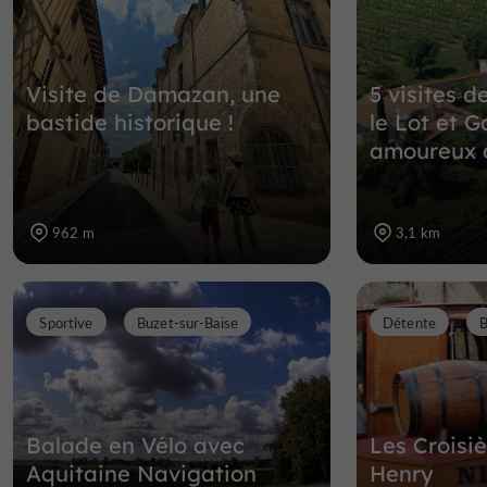
Visite de Damazan, une
5 visites d
bastide historique !
le Lot et G
amoureux 
962 m
3,1 km
Sportive
Buzet-sur-Baïse
Détente
B
Balade en Vélo avec
Les Croisi
Aquitaine Navigation
Henry