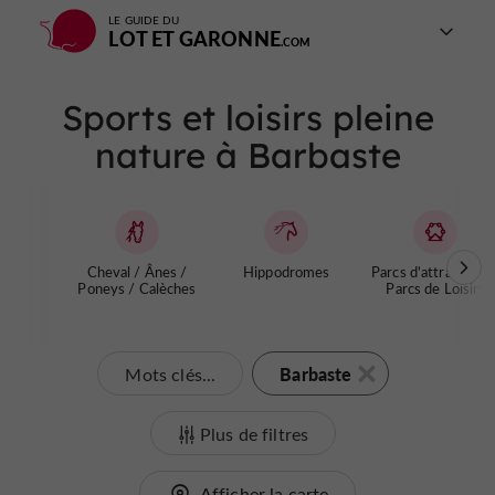
LE GUIDE DU
LOT ET GARONNE
Sports et loisirs pleine
nature à Barbaste
Cheval / Ânes /
Hippodromes
Parcs d'attractions 
Poneys / Calèches
Parcs de Loisirs
Barbaste
Mots clés...
Plus de filtres
Afficher la carte