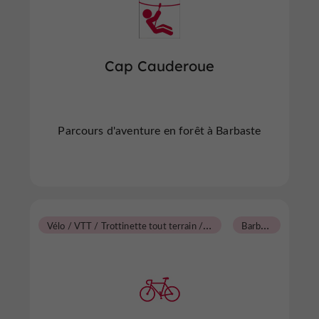
Cap Cauderoue
Parcours d'aventure en forêt à Barbaste
V
élo / VTT / Trottinette tout terrain / Gyropode
B
arbaste