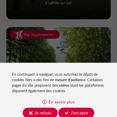
à Lafitte-sur-Lot
Top expériences
En continuant à naviguer, vous autorisez le dépôt de
Faire du vélo dans le Lot-et-Garonne :
cookies tiers à des fins de
mesure d'audience
. Certaines
pistes cyclables et voies vertes !
pages du site proposent des
vidéos
dont les plateformes
déposent également des cookies.
En savoir plus
Je refuse
J'accepte