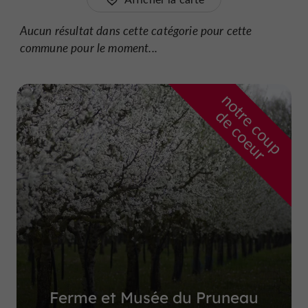
Aucun résultat dans cette catégorie pour cette
commune pour le moment...
n
o
t
e
c
o
u
p
e
c
o
e
u
r
d
r
Ferme et Musée du Pruneau