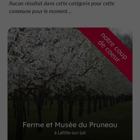
Aucun résultat dans cette catégorie pour cette
commune pour le moment...
n
o
t
e
c
o
u
p
e
c
o
e
u
r
d
r
Ferme et Musée du Pruneau
à Lafitte-sur-Lot