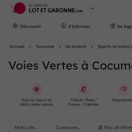
LE GUIDE DU
LOT ET GARONNE
Découvrir
S'informer
Se log
Accueil
Tourisme
Se divertir
Sports et loisirs
Voies Vertes à Cocum
Tous les Sports et
Cheval / Ânes /
Hippodrom
loisirs pleine nature
Poneys / Calèches
Mots clés...
Commune...
Plus de filtre