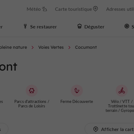
Météo
Carte touristique
Adresses uti
er
Se restaurer
Déguster
S
 pleine nature
Voies Vertes
Cocumont
ont
es
Parcs d'attractions /
Ferme Découverte
Vélo / VTT /
Parcs de Loisirs
Trottinette tou
terrain / Gyrop
s
Afficher la car