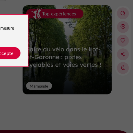
Top expériences
e
mesure
Faire du vélo dans le Lot-
accepte
et-Garonne : pistes
cyclables et voies vertes !
Marmande