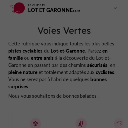
LE GUIDE DU
LOT ET GARONNE
Voies Vertes
Cette rubrique vous indique toutes les plus belles
pistes cyclables
Lot-et-Garonne
en
du
. Partez
famille
entre amis
ou
à la découverte du Lot-et-
sécurisés
Garonne en passant par des chemins
, en
pleine nature
cyclistes
et totalement adaptés aux
.
bonnes
Vous ne serez pas à l’abri de quelques
surprises
!
Nous vous souhaitons de bonnes balades !