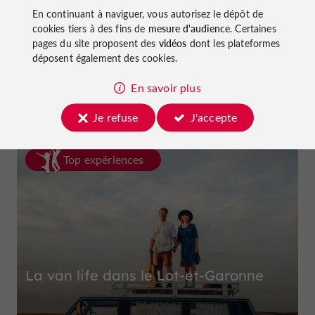
En continuant à naviguer, vous autorisez le dépôt de
cookies tiers à des fins de
mesure d'audience
. Certaines
pages du site proposent des
vidéos
dont les plateformes
Ferme et Musée du Pruneau
déposent également des cookies.
à Lafitte-sur-Lot
En savoir plus
Je refuse
J'accepte
Top expériences
La van life dans le Lot-et-Garonne