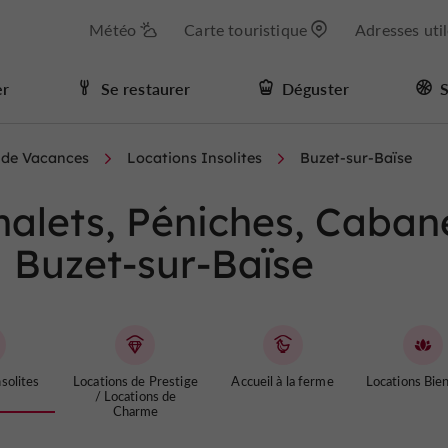
Météo
Carte touristique
Adresses uti
er
Se restaurer
Déguster
S
s de Vacances
Locations Insolites
Buzet-sur-Baïse
Chalets, Péniches, Caban
à Buzet-sur-Baïse
solites
Locations de Prestige
Accueil à la ferme
Locations Bie
/ Locations de
Charme