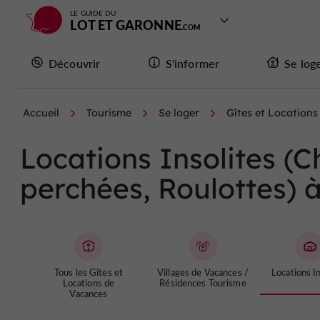
LE GUIDE DU
LOT ET GARONNE
Découvrir
S'informer
Se log
Accueil
Tourisme
Se loger
Gîtes et Location
Locations Insolites (
perchées, Roulottes) 
Tous les Gîtes et
Villages de Vacances /
Locations In
Locations de
Résidences Tourisme
Vacances