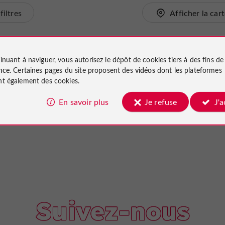
filtres
Afficher la car
inuant à naviguer, vous autorisez le dépôt de cookies tiers à des fins d
nce
. Certaines pages du site proposent des
vidéos
dont les plateformes
t également des cookies.
En savoir plus
Je refuse
J'
Suivez-nous