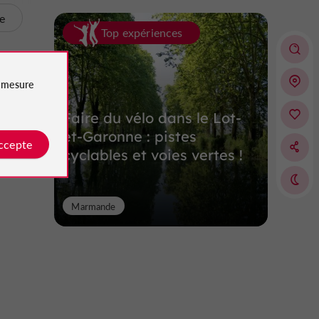
te
Top expériences
e
mesure
Faire du vélo dans le Lot-
et-Garonne : pistes
accepte
cyclables et voies vertes !
Marmande