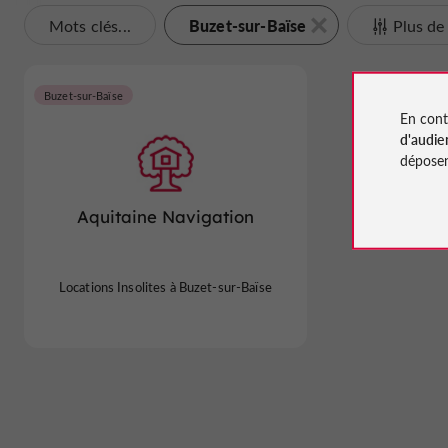
Buzet-sur-Baïse
Mots clés...
Plus de 
Buzet-sur-Baïse
En cont
d'audie
déposen
Aquitaine Navigation
Locations Insolites à Buzet-sur-Baïse