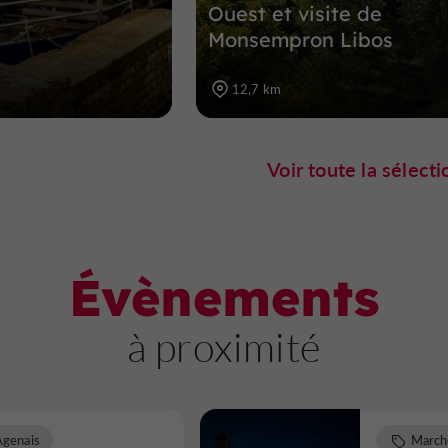
Ouest et visite de
Monsempron Libos
12,7 km
Voir toute la sélecti
Évènements
à proximité
Agenais
March