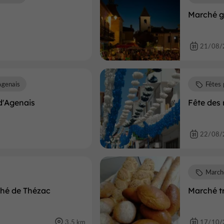
Marché g
21/08/
Agenais
Fêtes 
 d'Agenais
Fête des 
22/08/
March
hé de Thézac
Marché t
3,5 km
17/10/