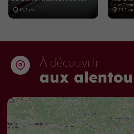
Lot et Garon
13,5 km
13,5 km
À découvrir
aux alentou