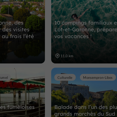
11,0 km
onne, des
10 campings familiaux 
t des visites
Lot-et-Garonne, prépar
 au frais l’été
vos vacances !
11,0 km
Fumel
Culturelle
Monsempron-Libos
es fumèloises
Balade dans l’un des pl
grands marchés du Sud