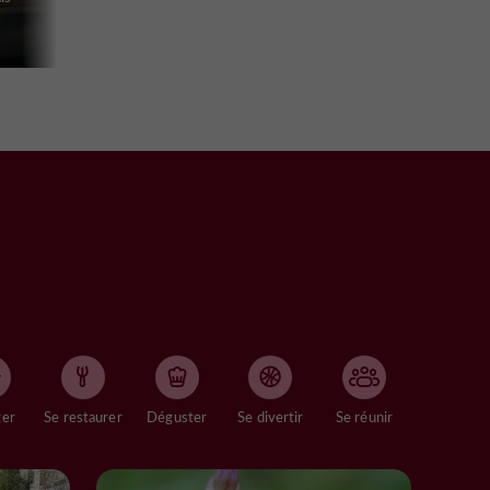
ger
Se restaurer
Déguster
Se divertir
Se réunir