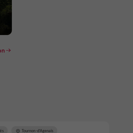
on
és
Tournon-d'Agenais