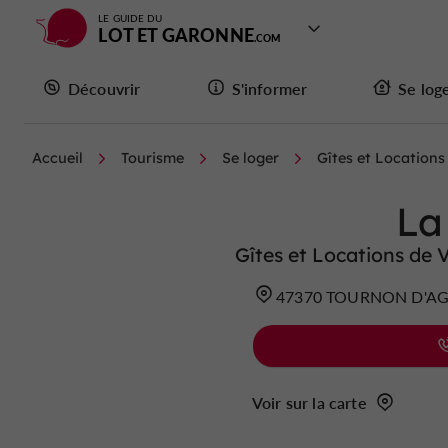
LE GUIDE DU
LOT ET GARONNE
Découvrir
S'informer
Se log
Accueil
Tourisme
Se loger
Gîtes et Location
La
Gîtes et Locations de
47370 TOURNON D'AG
Voir sur la carte