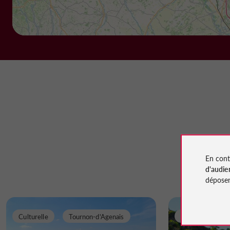
En cont
d'audie
déposen
Culturelle
Tournon-d'Agenais
Détente