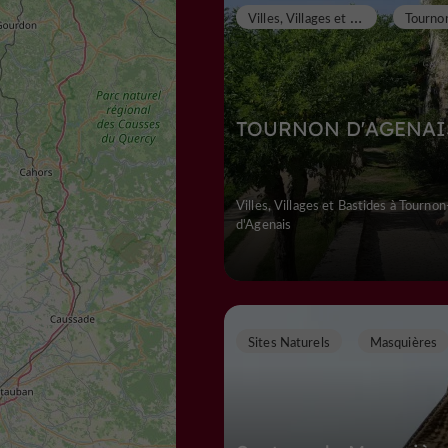
V
illes, Villages et Bastides
TOURNON D'AGENAI
Villes, Villages et Bastides à Tournon
d'Agenais
Sites Naturels
Masquières