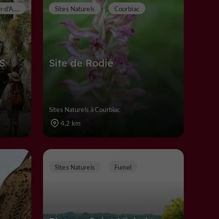
T
ournon-d'Agenais
Sites Naturels
Courbiac
S
Site de Rodié
-
Sites Naturels à Courbiac
4,2 km
Sites Naturels
Fumel