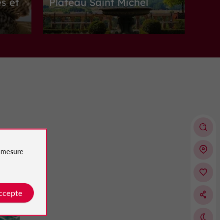
s et
Plateau Saint Michel
Sites Naturels à Fumel
11,0 km
umel
Châteaux
Fumel
e
mesure
Château de Fumel
accepte
Châteaux à Fumel