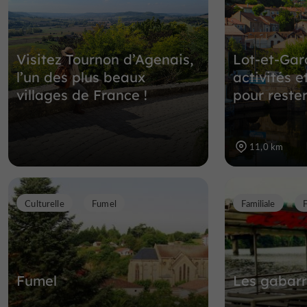
Visitez Tournon d’Agenais,
Lot-et-Gar
l’un des plus beaux
activités e
villages de France !
pour rester
11,0 km
Culturelle
Fumel
Familiale
Fumel
Les gabarr