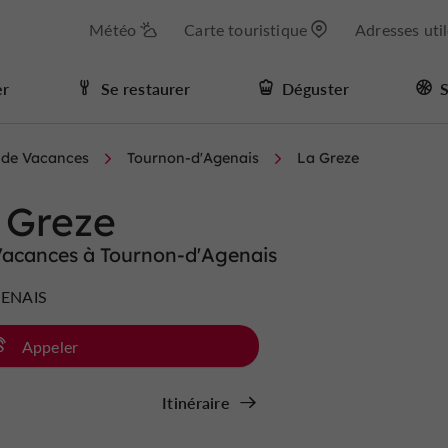
Météo
Carte touristique
Adresses uti
er
Se restaurer
Déguster
S
s de Vacances
Tournon-d'Agenais
La Greze
 Greze
 Vacances à Tournon-d'Agenais
ENAIS
Appeler
Itinéraire