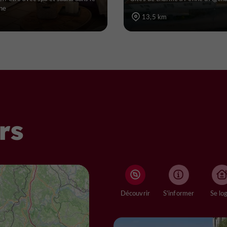
ne
13,5 km
rs
Découvrir
S'informer
Se lo