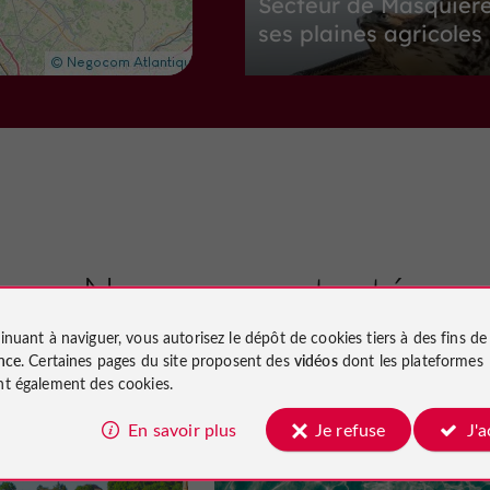
Secteur de Masquière
ses plaines agricoles
Sites Naturels à Masquières
4,6 km
Villes, Villages et Bastides
F
Nous avons testé
pour vous
inuant à naviguer, vous autorisez le dépôt de cookies tiers à des fins d
FUMEL
nce
. Certaines pages du site proposent des
vidéos
dont les plateformes
t également des cookies.
En savoir plus
Je refuse
J'
Fumel
Séjours / Weekend
Fumel
Villes, Villages et Bastides à Fumel