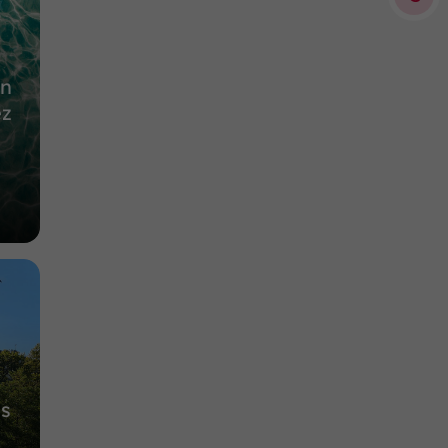
11,1 km
en
ez
us