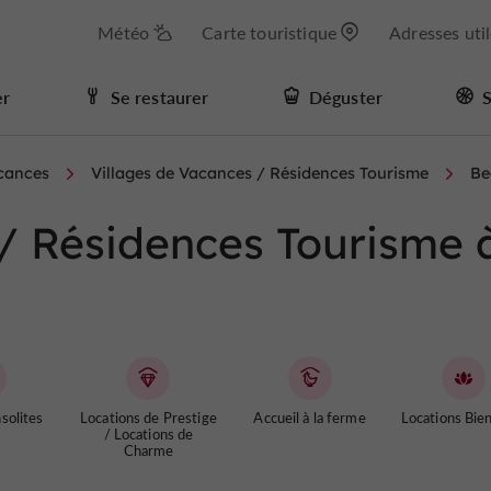
Météo
Carte touristique
Adresses uti
er
Se restaurer
Déguster
S
acances
Villages de Vacances / Résidences Tourisme
Be
/ Résidences Tourisme 
solites
Locations de Prestige
Accueil à la ferme
Locations Bie
/ Locations de
Charme