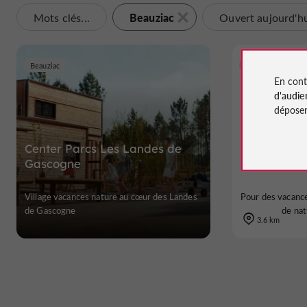
Beauziac
Mots clés...
Ouvert aujourd'h
Beauziac
Casteljaloux
En cont
d'audie
déposen
Center Parcs Les Landes de
Goélia - L
Gascogne
Village vacances nature au cœur des Landes
Pour des vacance
de Gascogne
de nat
3.6 km