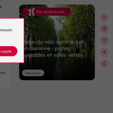
te
Top expériences
e
mesure
Faire du vélo dans le Lot-
et-Garonne : pistes
accepte
cyclables et voies vertes !
loux
Marmande