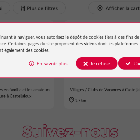
ui
Plus de filtres
Afficher la car
Casteljaloux
inuant à naviguer, vous autorisez le dépôt de cookies tiers à des fins d
nce
. Certaines pages du site proposent des
vidéos
dont les plateformes
t également des cookies.
En savoir plus
Je refuse
J'
es Demeures du Lac
Castel Chalets
s en famille et les amateurs
Villages / Clubs de Vacances à Castelja
ure à Casteljaloux
3.7 km
Suivez-nous