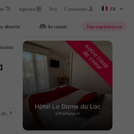
les
Agenda
Pro
Connexion
EN
e divertir
Se réunir
Top expériences
n
o
t
e
c
o
u
p
e
c
o
e
u
Masquer la carte
auziac
r
d
r
à
Hôtel La Dame du Lac
à Monflanquin
n-Être
Location
d'Appartements