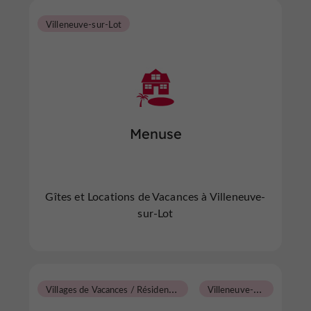
Villeneuve-sur-Lot
Menuse
Gîtes et Locations de Vacances à Villeneuve-
sur-Lot
V
illages de Vacances / Résidences Tourisme
V
illeneuve-sur-Lot