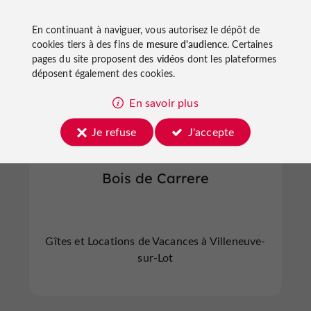
En continuant à naviguer, vous autorisez le dépôt de
cookies tiers à des fins de
mesure d'audience
. Certaines
pages du site proposent des
vidéos
dont les plateformes
Villeneuve-sur-Lot
déposent également des cookies.
En savoir plus
Je refuse
J'accepte
Bois de Carrere
Gîtes et Locations de Vacances à Villeneuve-
sur-Lot