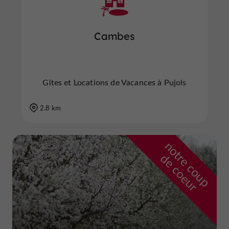
Cambes
Gîtes et Locations de Vacances à Pujols
2.8 km
n
o
t
e
c
o
u
p
e
c
o
e
u
r
d
r