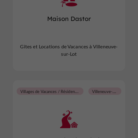
Maison Dastor
Gîtes et Locations de Vacances à Villeneuve-
sur-Lot
V
illages de Vacances / Résidences Tourisme
V
illeneuve-sur-Lot