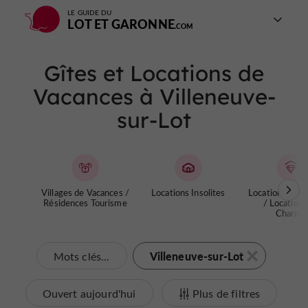
LE GUIDE DU
LOT ET GARONNE
Gîtes et Locations de
Vacances à Villeneuve-
sur-Lot
Villages de Vacances /
Locations Insolites
Locations de P
Résidences Tourisme
/ Locations
Charme
Villeneuve-sur-Lot
Mots clés...
Ouvert aujourd'hui
Plus de filtres