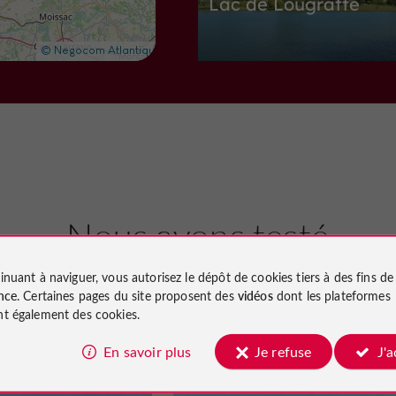
Lac de Lougratte
Sites Naturels à Lougratte
7,3 km
Abbayes, Églises, Prieurés
L
Nous avons testé
pour vous
inuant à naviguer, vous autorisez le dépôt de cookies tiers à des fins d
Eglise Saint-Etienne
nce
. Certaines pages du site proposent des
vidéos
dont les plateformes
t également des cookies.
En savoir plus
Je refuse
J'
end
Lougratte
Détente
Lougratte
Abbayes, Églises, Prieurés à Lauzun