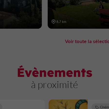
8,7 km
Voir toute la sélecti
Évènements
à proximité
Ciném