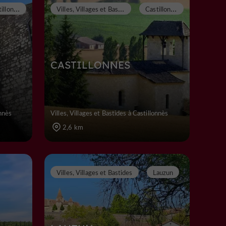
C
astillonnès
V
illes, Villages et Bastides
C
astillonnès
CASTILLONNES
onnès
Villes, Villages et Bastides à Castillonnès
2,6 km
Villes, Villages et Bastides
Lauzun