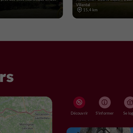
Villeréal
15,4 km
rs
Découvrir
S'informer
Se lo