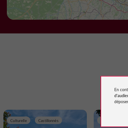
En cont
d'audie
déposen
Culturelle
Castillonnès
Séjours / Week