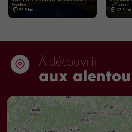
Seyches
et-Garonne
25,5 km
27,3 km
À découvrir
aux alentou