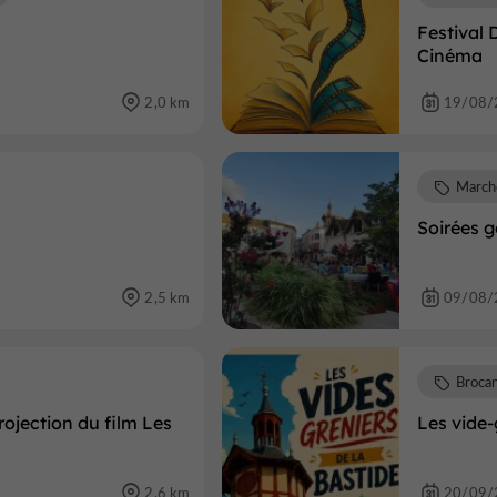
Festival 
Cinéma
2,0 km
19/08/
March
Soirées 
2,5 km
09/08/
Brocan
rojection du film Les
Les vide-
2,6 km
20/09/