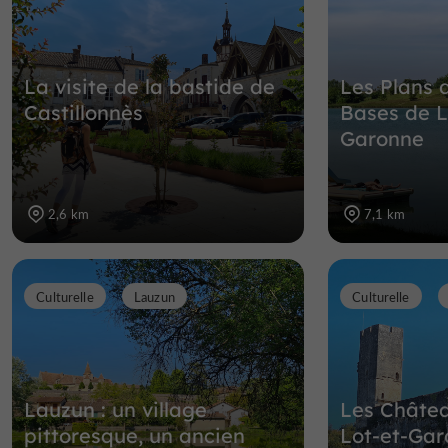
La visite de la bastide de
Les Plans d
Castillonnès
Bases de Lo
Garonne
2,6 km
7,1 km
Culturelle
Lauzun
Culturelle
Lauzun : un village
Les Châtea
pittoresque, un ancien
Lot-et-Ga