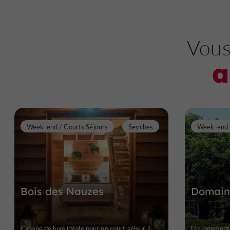
Vous
a
Week-end / Courts Séjours
Seyches
Bois des Nauzes
Domain
Cabane de luxe idéale pour un court séjour à
Un logement 