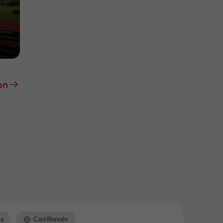
on
a
Castillonnès