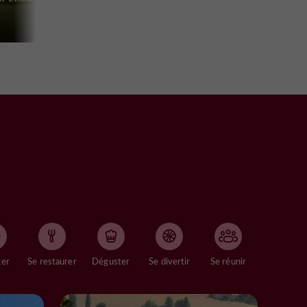
ger
Se restaurer
Déguster
Se divertir
Se réunir