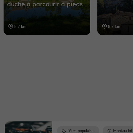
duché à parcourir à pieds
8,7 km
8,7 km
Fêtes populaires
Montauriol