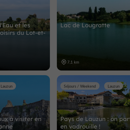
8,7 km
'Eau et les
Lac de Lougratte
isirs du Lot-et-
7,1 km
Lauzun
Séjours / Weekend
Lauzun
ux à visiter en
Pays de Lauzun : on par
ronne
en vadrouille !