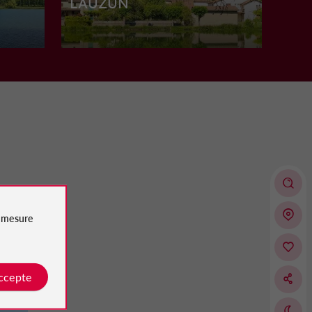
LAUZUN
Villes, Villages et Bastides à Lauzun
8,7 km
auzun
Châteaux
Lauzun
e
mesure
Château de Lauzun
accepte
Histoire et Renaissance à Lauzun