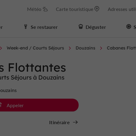
Météo
Carte touristique
Adresses uti
er
Se restaurer
Déguster
S
Week-end / Courts Séjours
Douzains
Cabanes Flot
 Flottantes
rts Séjours à Douzains
Douzains
Appeler
Itinéraire