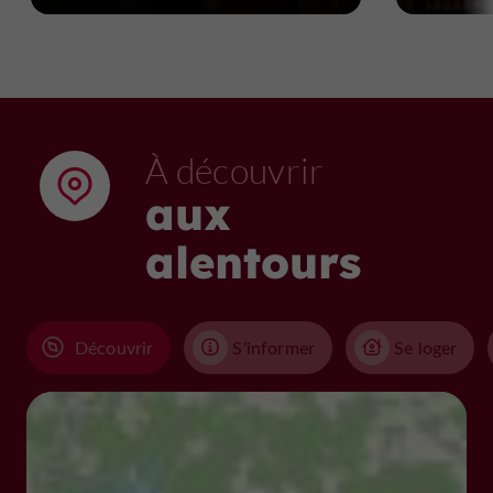
À découvrir
aux
alentours
Découvrir
S'informer
Se loger