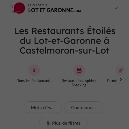
LE GUIDE DU
LOT ET GARONNE
Les Restaurants Étoilés
du Lot-et-Garonne à
Castelmoron-sur-Lot
Tous les Restaurants
Restauration rapide /
Fermes Aube
Snacking
Mots clés...
Commune...
Plus de filtres