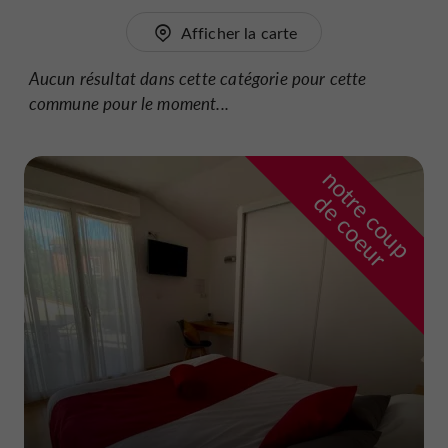
Afficher la carte
Aucun résultat dans cette catégorie pour cette
commune pour le moment...
n
o
t
e
c
o
u
p
e
c
o
e
u
r
d
r