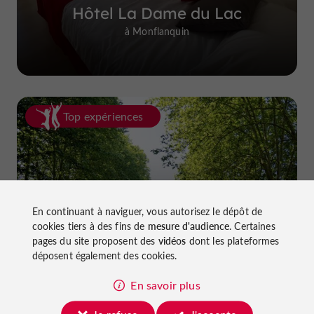
Hôtel La Dame du Lac
à Monflanquin
Top expériences
En continuant à naviguer, vous autorisez le dépôt de
cookies tiers à des fins de
mesure d'audience
. Certaines
Faire du vélo dans le Lot-et-Garonne :
pages du site proposent des
vidéos
dont les plateformes
pistes cyclables et voies vertes !
déposent également des cookies.
En savoir plus