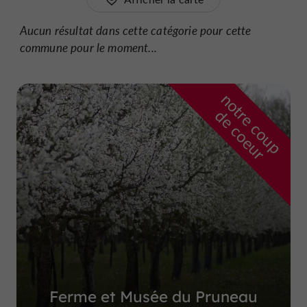
Aucun résultat dans cette catégorie pour cette
commune pour le moment...
n
o
t
e
c
o
u
p
e
c
o
e
u
r
d
r
Ferme et Musée du Pruneau