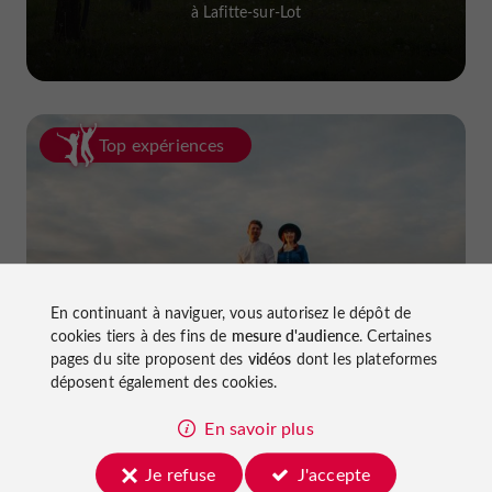
à Lafitte-sur-Lot
Top expériences
En continuant à naviguer, vous autorisez le dépôt de
La van life dans le Lot-et-Garonne
cookies tiers à des fins de
mesure d'audience
. Certaines
pages du site proposent des
vidéos
dont les plateformes
déposent également des cookies.
En savoir plus
Je refuse
J'accepte