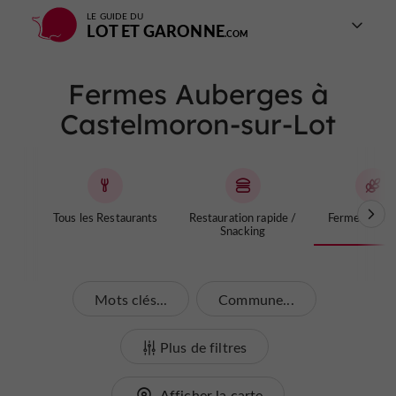
LE GUIDE DU
LOT ET GARONNE
Fermes Auberges à
Castelmoron-sur-Lot
Tous les Restaurants
Restauration rapide /
Fermes Aube
Snacking
Mots clés...
Commune...
Plus de filtres
Afficher la carte