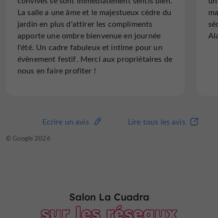
convives se sont immédiatement sentis bien.
un
La Halle au Chanvre
construite en 1845
La salle a une âme et le majestueux cèdre du
ma
jardin en plus d'attirer les compliments
sé
apporte une ombre bienvenue en journée
Al
l'été. Un cadre fabuleux et intime pour un
Où dormir ?
évènement festif. Merci aux propriétaires de
En savoir +
nous en faire profiter !
GÎTES COMMUNAUX DE VENTEUILH -
10 chalets équipés, disponibles toute l’année. Ils
peuvent accueillir de 4 à 8 personnes.
Ecrire un avis
Lire tous les avis
En savoir +
CHAMBRES D’HÔTES ET GÎTES -
Dans le village ou à proximité.
© Google 2026
Salon La Cuadra
sur les réseaux