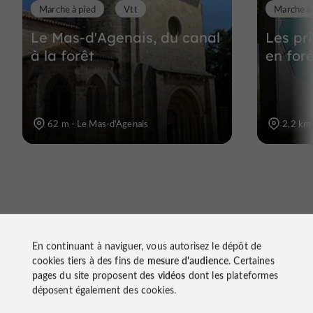
Marche à pied
Vtt
Marche à
Le Mas-d'Agenais, du canal
Les pr
à la forêt
en for
62 m - Le Mas-d'Agenais
2,2 km 
En continuant à naviguer, vous autorisez le dépôt de
cookies tiers à des fins de
mesure d'audience
. Certaines
À découvrir
pages du site proposent des
vidéos
dont les plateformes
déposent également des cookies.
aux