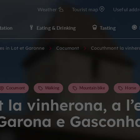
Weather
Tourist map
Useful addr
ation
Eating & Drinking
Tasting
ies in Lot et Garonne
Cocumont
Cocuthmont la vinhero
Cocumont
Walking
Mountain bike
Horse
la vinherona, a l’
Garona e Gasconh