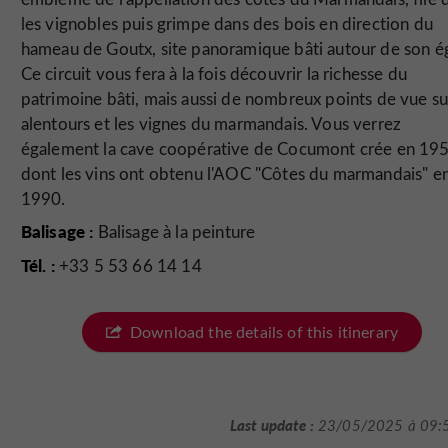
les vignobles puis grimpe dans des bois en direction du
hameau de Goutx, site panoramique bâti autour de son ég
Ce circuit vous fera à la fois découvrir la richesse du
patrimoine bâti, mais aussi de nombreux points de vue su
alentours et les vignes du marmandais. Vous verrez
également la cave coopérative de Cocumont crée en 195
dont les vins ont obtenu l'AOC "Côtes du marmandais" e
1990.
Balisage :
Balisage à la peinture
Tél. :
+33 5 53 66 14 14
Download the details of this itinerary
Last update :
23/05/2025 à 09: