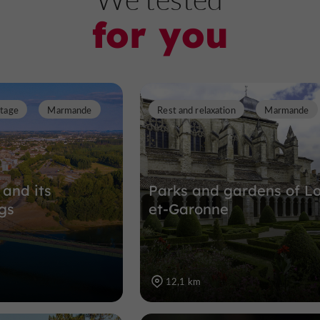
for you
itage
Marmande
Rest and relaxation
Marmande
and its
Parks and gardens of Lo
gs
et-Garonne
12,1 km