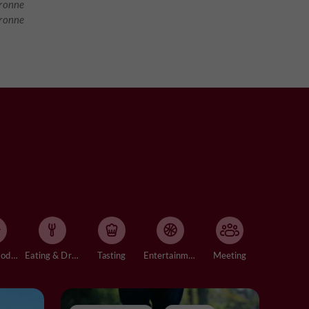
ronne
aronne
Accommodation
Eating & Drinking
Tasting
Entertainment
Meeting