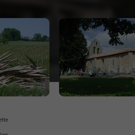
ette
dans