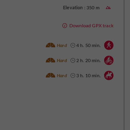
Elevation :
350 m
Download GPX track
Walking :
Hard
4 h. 50 min.
Mountain bike :
Hard
2 h. 20 min.
Horse :
Hard
3 h. 10 min.