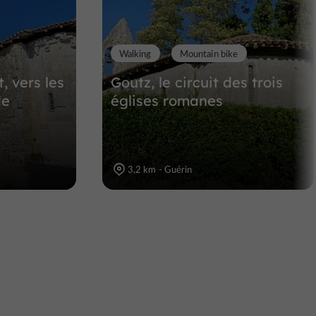
Walking
Mountain bike
 vers les
Goutz, le circuit des trois
de
églises romanes
3,2 km - Guérin