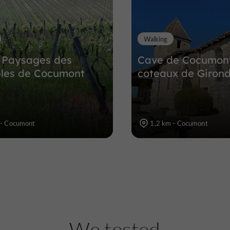
Walking
t Paysages des
Cave de Cocumont,
les de Cocumont
coteaux de Giron
 - Cocumont
1,2 km - Cocumont
We tested