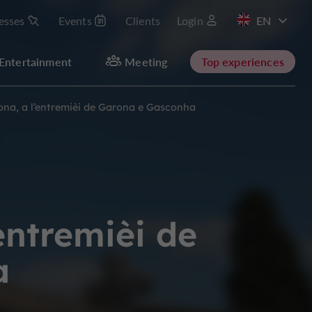
esses
Events
Clients
Login
FR
Entertainment
Meeting
Top experiences
na, a l’entremièi de Garona e Gasconha
entremièi de
a