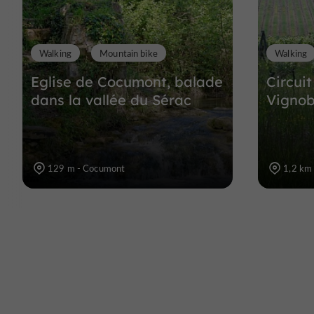
Walking
Mountain bike
Walking
Eglise de Cocumont, balade
Circui
dans la vallée du Sérac
Vignob
129 m - Cocumont
1,2 km