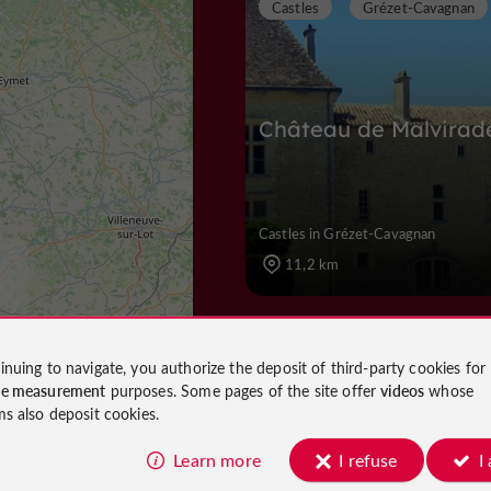
Castles
Grézet-Cavagnan
Château de Malvirad
Castles in Grézet-Cavagnan
11,2 km
Towns and Villages
Marman
inuing to navigate, you authorize the deposit of third-party cookies for
ce measurement
purposes. Some pages of the site offer
videos
whose
ms also deposit cookies.
Learn more
I refuse
I
MARMANDE