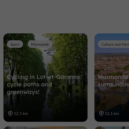
Sport
Marmande
Culture and Her
Cycling in Lot-et-Garonne:
Marmande 
cycle paths and
surroundin
greenways!
12,1 km
12,1 km