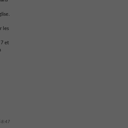
lise.
r les
7 et
n
58:47