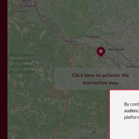
Click here to activate the
interactive map
By cont
audien
platfor