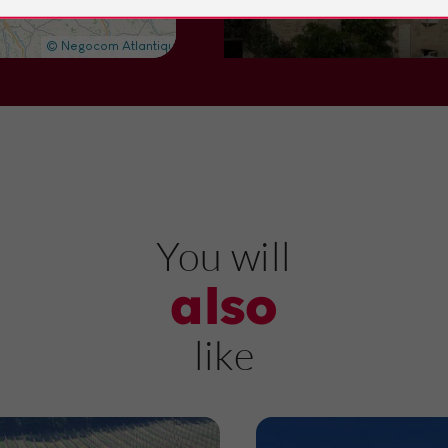
Towns and Villages in Marmande
12,1 km
Towns and Villages
Castelja
You will
also
CASTELJALOUX
like
Towns and Villages in Casteljaloux
15,8 km