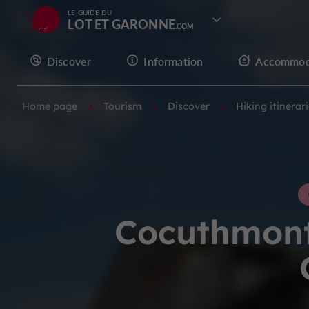
LE GUIDE DU
LOT ET GARONNE
Discover
Information
Accommod
Home page
Tourism
Discover
Hiking itinerar
Cocuthmont 