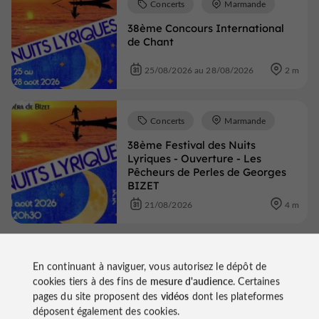
Concerts
Marmande
38ème Concours International
de Chant
25/08/2026 au 28/08/2026
2 m
Concerts
Marmande
38ème Festival des Nuits
Lyriques - Ouverture - Les
Pêcheurs de Perles de Georges
BIZET
21/08/2026
4 m
Concerts
Marmande
En continuant à naviguer, vous autorisez le dépôt de
38ème Festival des Nuits
cookies tiers à des fins de
mesure d'audience
. Certaines
Lyriques - Coup de Coeur -
pages du site proposent des
vidéos
dont les plateformes
Singing Broadway
déposent également des cookies.