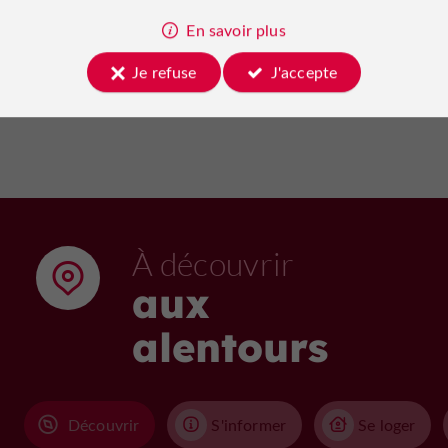
24/08/2026
4 m
En savoir plus
Je refuse
J'accepte
Voir tous les événements
À découvrir
aux
alentours
Découvrir
S'informer
Se loger