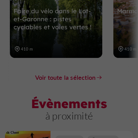
Faire du vélo dans le Lot-
Marman
et-Garonne : pistes
cyclables et voies vertes !
410 m
410 m
Voir toute la sélection
Évènements
à proximité