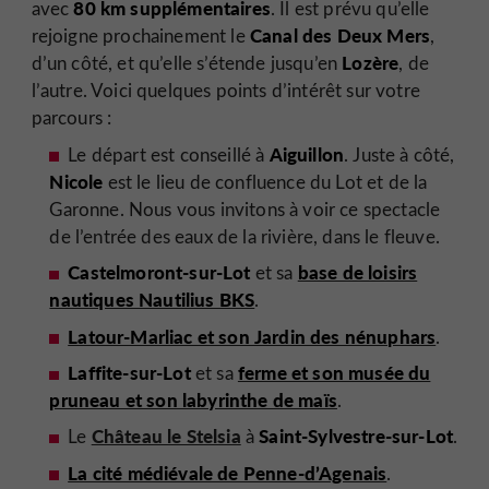
80 km supplémentaires
avec
. Il est prévu qu’elle
Canal des Deux Mers
rejoigne prochainement le
,
Lozère
d’un côté, et qu’elle s’étende jusqu’en
, de
l’autre. Voici quelques points d’intérêt sur votre
parcours :
Aiguillon
Le départ est conseillé à
. Juste à côté,
Nicole
est le lieu de confluence du Lot et de la
Garonne. Nous vous invitons à voir ce spectacle
de l’entrée des eaux de la rivière, dans le fleuve.
Castelmoront-sur-Lot
base de loisirs
et sa
nautiques Nautilius BKS
.
Latour-Marliac et son Jardin des nénuphars
.
Laffite-sur-Lot
ferme et son musée du
et sa
pruneau et son labyrinthe de maïs
.
Château le Stelsia
Saint-Sylvestre-sur-Lot
Le
à
.
La cité médiévale de Penne-d’Agenais
.