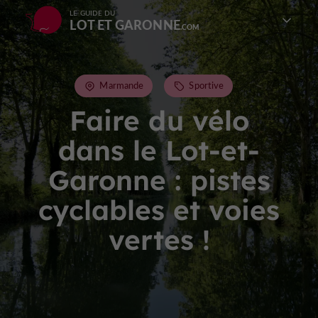
LE GUIDE DU
LOT ET GARONNE
Marmande
Sportive
Faire du vélo
dans le Lot-et-
Garonne : pistes
cyclables et voies
vertes !