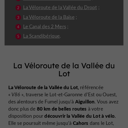
La Véloroute de la Vallée du Dropt
;
La Véloroute de la Baïse
;
Le Canal des 2 Mers
;
La Scandibérique
.
La Véloroute de la Vallée du
Lot
La Véloroute de la Vallée du Lot,
référencée
«
V86
», traverse le Lot-et-Garonne d’Est ou Ouest,
Aiguillon
des alentours de Fumel jusqu’à
. Vous avez
80 km de belles routes
donc plus de
à votre
découvrir la Vallée du Lot à vélo.
disposition pour
Cahors
Elle se poursuit même jusqu’à
dans le Lot,