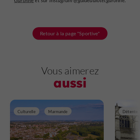
Garonne
et sur Instagram @guidedulotetgaronne.
Retour à la page "Sportive"
Vous aimerez
aussi
Culturelle
Marmande
Détente