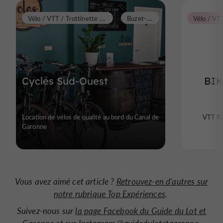
V
élo / VTT / Trottinette tout terrain / Gyropode
B
uzet-sur-Baïse
Cycles Sud-Ouest
BIK
Location de vélos de qualité au bord du Canal de
VTT Ra
Garonne
Vous avez aimé cet article ?
Retrouvez-en d’autres sur
notre rubrique Top Expériences
.
Suivez-nous sur
la page Facebook du Guide du Lot et