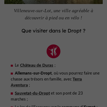
Villeneuve-sur-Lot, une ville agréable à
découvrir à pied ou en vélo !
Que visiter dans le Dropt ?
Château de Duras
Le
;
Allemans-sur-Dropt
, où vous pourrez faire une
Terra
chasse aux trésors en famille, avec
Aventura
;
Sauvetat-du-Dropt
et son pont de 23
marches ;
Eymet
Le lac de l’Escourou
sur la commune d’
;