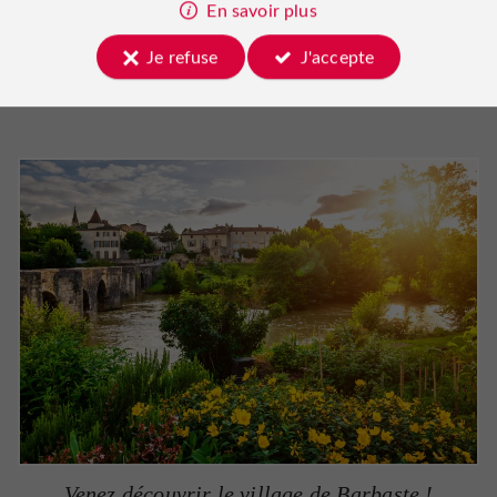
En savoir plus
Barbaste et son Moulin des Tours
;
Mézin et le Musée du liège et du bouchon
;
Je refuse
J'accepte
Le Château de Poudenas
.
Venez découvrir le village de Barbaste !