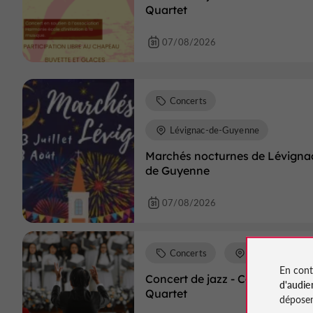
Quartet
07/08/2026
Concerts
Lévignac-de-Guyenne
Marchés nocturnes de Lévigna
de Guyenne
07/08/2026
Concerts
Lauzun
En cont
Concert de jazz - Camarillo
d'audie
Quartet
déposen