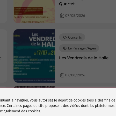
Quartet
07/08/2026
Concerts
Le Passage d'Agen
c
Les Vendredis de la Halle
07/08/2026
Concerts
Agen
inuant à naviguer, vous autorisez le dépôt de cookies tiers à des fins d
Concert jazz : Lucy Southern
nce
. Certaines pages du site proposent des
vidéos
dont les plateformes
Sylvain Rey
t également des cookies.