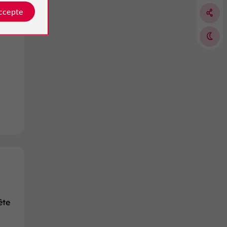
accepte
ête