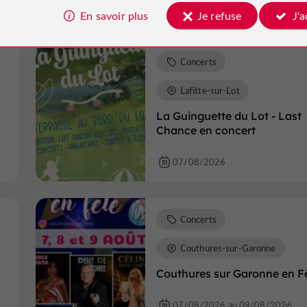
07/08/2026
En savoir plus
Je refuse
J'
Concerts
Lafitte-sur-Lot
La Guinguette du Lot - Last
Chance en concert
07/08/2026
Concerts
Couthures-sur-Garonne
Couthures sur Garonne en F
07/08/2026 au 09/08/2026