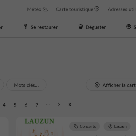
Météo
Carte touristique
Adresses uti
er
Se restaurer
Déguster
S
Mots clés...
Afficher la car
...
4
5
6
7
Concerts
Lauzun