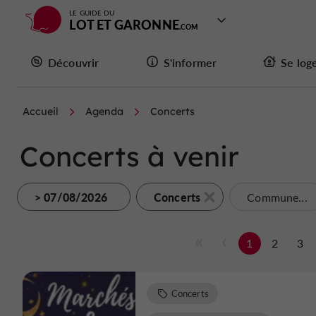
LE GUIDE DU
LOT ET GARONNE
Découvrir
S'informer
Se log
Accueil
Agenda
Concerts
Concerts à venir
> 07/08/2026
Concerts
Commune...
1
2
3
Concerts