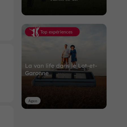
Top expériences
La van life dans le Lot-et-
Garonne
Agen