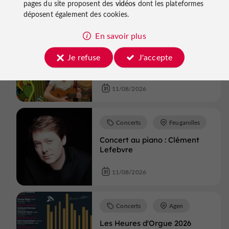
pages du site proposent des
vidéos
dont les plateformes
11/08/2026
déposent également des cookies.
En savoir plus
Concerts
Nérac
Je refuse
J'accepte
Mardis So Gascogne - Marché
gourmand et convivial # 7
11/08/2026
Concerts
Feugarolles
Concert au piano : Clément
Lefebvre
11/08/2026
Concerts
Agen
Les Heures d'Orgue 2026