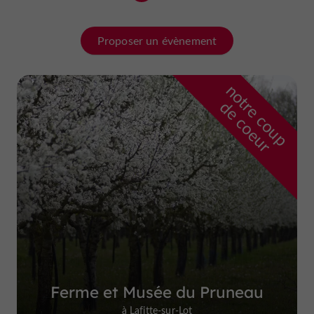
Proposer un évènement
n
o
t
e
c
o
u
p
e
c
o
e
u
r
d
r
Ferme et Musée du Pruneau
à Lafitte-sur-Lot