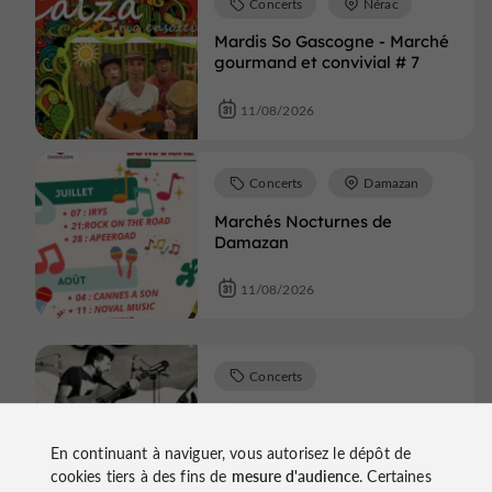
Concerts
Nérac
Mardis So Gascogne - Marché
gourmand et convivial # 7
11/08/2026
Concerts
Damazan
Marchés Nocturnes de
Damazan
11/08/2026
Concerts
Monflanquin
En continuant à naviguer, vous autorisez le dépôt de
Concert de Sale Gosse
cookies tiers à des fins de
mesure d'audience
. Certaines