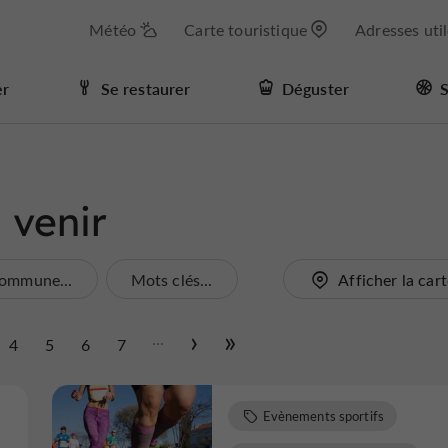
Météo
Carte touristique
Adresses uti
er
Se restaurer
Déguster
S
 venir
ommune...
Mots clés...
Afficher la car
...
4
5
6
7
Evènements sportifs