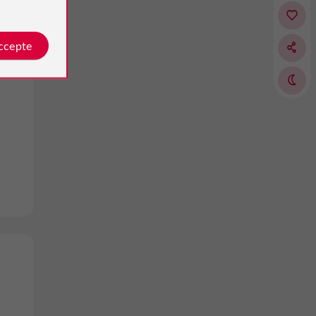
e
accepte