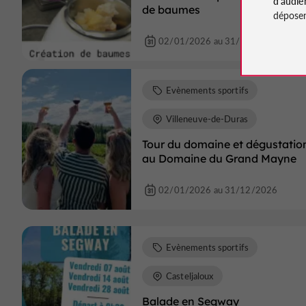
d'audie
de baumes
déposen
02/01/2026 au 31/12/2026
Evènements sportifs
Villeneuve-de-Duras
Tour du domaine et dégustatio
au Domaine du Grand Mayne
02/01/2026 au 31/12/2026
Evènements sportifs
Casteljaloux
Balade en Segway