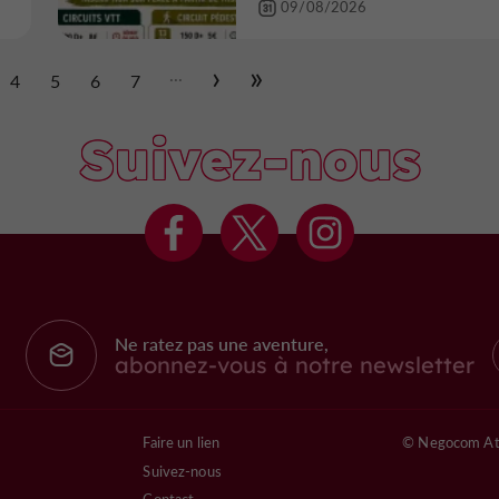
09/08/2026
...
4
5
6
7
Suivez-nous
Ne ratez pas une aventure,
abonnez-vous à notre newsletter
Faire un lien
© Negocom At
Suivez-nous
Contact