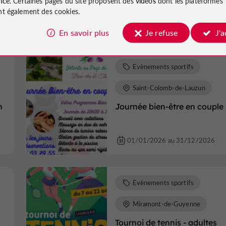
nce
. Certaines pages du site proposent des
vidéos
dont les plateformes
au Domaine du Grand Mayn
t également des cookies.
02/01/2026 au 31/12/2026
En savoir plus
Je refuse
J'
Evènements sportifs
Saint-Colomb-de-Lauzun
n
Journée bien-être en couple
01/01/2026 au 31/12/2026
Evènements sportifs
Miramont-de-Guyenne
Tournoi de tennis - adultes