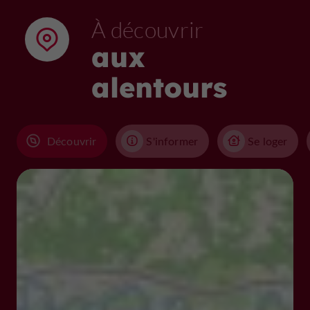
À découvrir
aux
alentours
Découvrir
S'informer
Se loger