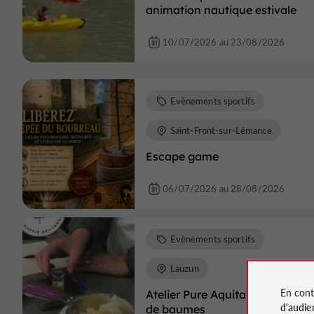
animation nautique estivale
10/07/2026 au 23/08/2026
Evènements sportifs
Saint-Front-sur-Lémance
Escape game
06/07/2026 au 28/08/2026
Evènements sportifs
Lauzun
En cont
Atelier Pure Aquitaine - Créatio
d'audie
de baumes