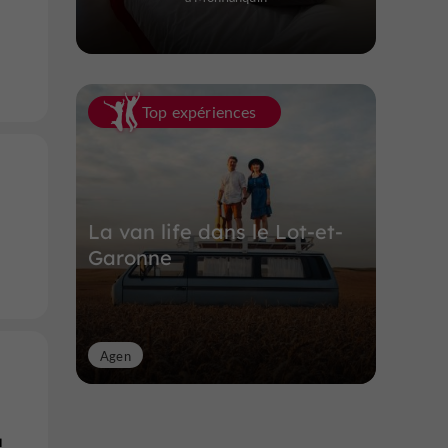
Top expériences
La van life dans le Lot-et-
Garonne
Agen
u