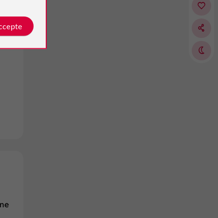
accepte
rne