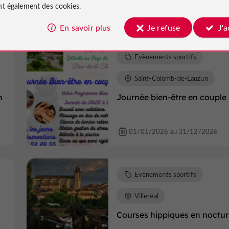
t également des cookies.
02/01/2026 au 31/12/2026
En savoir plus
Je refuse
J'
Evènements sportifs
Saint-Colomb-de-Lauzun
n
Journée bien-être en couple
01/01/2026 au 31/12/2026
Evènements sportifs
Villeréal
Courses hippiques en noctu