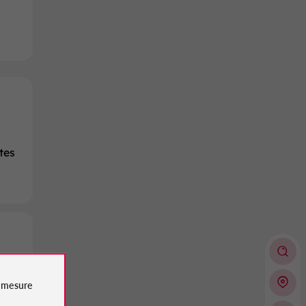
tes
e
mesure
tion
e