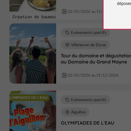
déposen
02/01/2026 au 31/12/2026
Evènements sportifs
Villeneuve-de-Duras
Tour du domaine et dégustatio
au Domaine du Grand Mayne
02/01/2026 au 31/12/2026
Evènements sportifs
Aiguillon
OLYMPIADES DE L'EAU