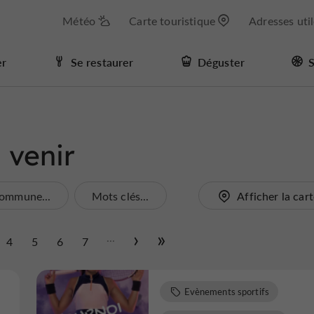
Météo
Carte touristique
Adresses uti
er
Se restaurer
Déguster
S
 venir
ommune...
Mots clés...
Afficher la car
...
4
5
6
7
Evènements sportifs