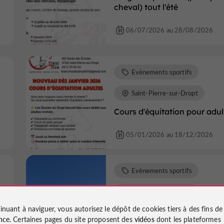
cheval) tout l'été
06/07/2026 au 28/08/2026
Evènements sportifs
Saint-Pierre-sur-Dropt
Cours d'équitation pour adul
05/01/2026 au 18/12/2026
Evènements sportifs
Villeneuve-de-Duras
inuant à naviguer, vous autorisez le dépôt de cookies tiers à des fins d
n
Tour du domaine et dégusta
nce
. Certaines pages du site proposent des
vidéos
dont les plateformes
au Domaine du Grand Mayn