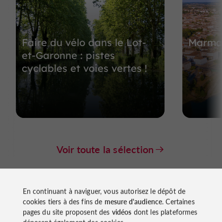
Faire du vélo dans le Lot-
Marman
et-Garonne : pistes
cyclables et voies vertes !
Voir toute la sélection
Évènements
En continuant à naviguer, vous autorisez le dépôt de
cookies tiers à des fins de
mesure d'audience
. Certaines
à proximité
pages du site proposent des
vidéos
dont les plateformes