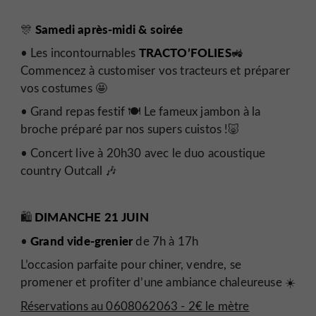
Samedi après-midi & soirée
🎊
TRACTO’FOLIES
• Les incontournables
🚜
Commencez à customiser vos tracteurs et préparer
vos costumes 🤩
• Grand repas festif 🍽️ Le fameux jambon à la
broche préparé par nos supers cuistos !🐷
• Concert live à 20h30 avec le duo acoustique
country Outcall 🎶
DIMANCHE 21 JUIN
🛍️
Grand vide-grenier
•
de 7h à 17h
L’occasion parfaite pour chiner, vendre, se
promener et profiter d’une ambiance chaleureuse ☀️
Réservations au 0608062063 - 2€ le mètre