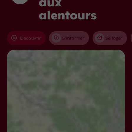
aux
alentours
Découvrir
S'informer
Se loger