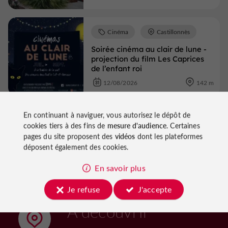
Cinéma
Castillonnès
Soirée cinéma au clair de lune -
projection du film Les Caprices
de l’enfant roi
12/08/2026
142 m
En continuant à naviguer, vous autorisez le dépôt de
Voir tous les événements
cookies tiers à des fins de
mesure d'audience
. Certaines
pages du site proposent des
vidéos
dont les plateformes
déposent également des cookies.
En savoir plus
Je refuse
J'accepte
À découvrir