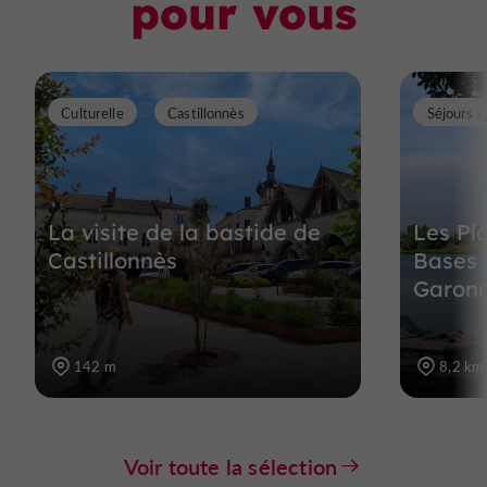
pour vous
Culturelle
Castillonnès
Séjours 
La visite de la bastide de
Les Pla
Castillonnès
Bases 
Garon
142 m
8,2 km
Voir toute la sélection