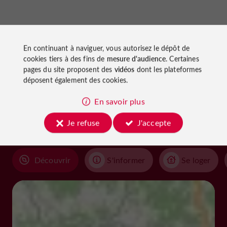
En continuant à naviguer, vous autorisez le dépôt de
cookies tiers à des fins de
mesure d'audience
. Certaines
pages du site proposent des
vidéos
dont les plateformes
À découvrir
déposent également des cookies.
aux
En savoir plus
alentours
Je refuse
J'accepte
Découvrir
S'informer
Se loger