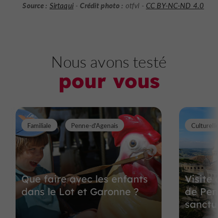
Source :
Crédit photo :
Sirtaqui
-
otfvl -
CC BY-NC-ND 4.0
Nous avons testé
pour vous
Familiale
Penne-d'Agenais
Culturell
Que faire avec les enfants
Visite
dans le Lot et Garonne ?
de Pen
sanctu