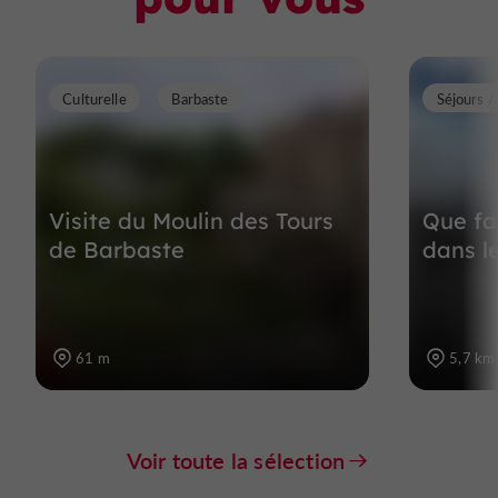
Culturelle
Barbaste
Séjours 
Visite du Moulin des Tours
Que fai
de Barbaste
dans l
61 m
5,7 km
Voir toute la sélection