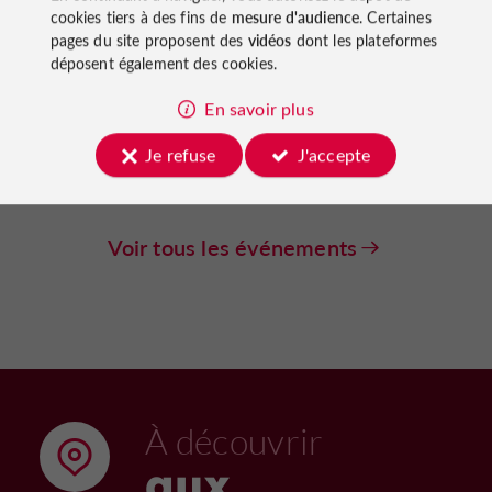
cookies tiers à des fins de
mesure d'audience
. Certaines
pages du site proposent des
vidéos
dont les plateformes
Expositions
Nérac
déposent également des cookies.
Exposition : Une Bastide pour le
En savoir plus
roi, autour des reliques de Saint-
Louis à Lamontjoie
Je refuse
J'accepte
02/09/2026 au 30/09/2026
8 m
Voir tous les événements
À découvrir
aux