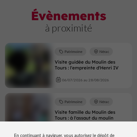
Évènements
à proximité
Patrimoine
Nérac
Visite guidée du Moulin des
Tours : l'empreinte d'Henri IV
06/07/2026 au 28/08/2026
Patrimoine
Nérac
Visite famille du Moulin des
Tours : à l'assaut du moulin
08/07/2026 au 27/08/2026
8 m
En continuant à naviguer, vous autorisez le dépôt de