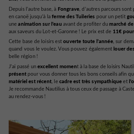
Fongrave
Depuis l’autre base, à
, d’autres parcours son
ferme des Tuileries
gou
en canoë jusqu’à la
pour un petit
animation sur l’eau
marché de
une
avant de profiter du
11€ pour 
aux saveurs du Lot-et-Garonne ! Le prix est de
ouverte toute l’année
Cette base de loisirs est
, sur dem
louer de
quand vous le voulez. Vous pouvez également
belle région !
excellent momen
J’ai passé un
t à la base de loisirs Nauti
présent
pour vous donner tous les bons conseils afin que
matériel est récent
cadre est très sympathique
l’
, le
et
Je recommande Nautilius à tous ceux de passage à Caste
au rendez-vous !