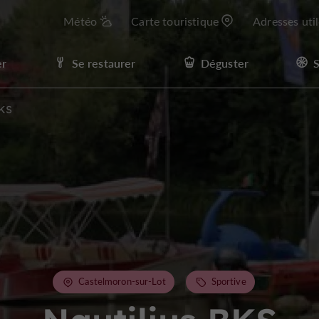
Météo
Carte touristique
Adresses uti
er
Se restaurer
Déguster
S
BKS
Castelmoron-sur-Lot
Sportive