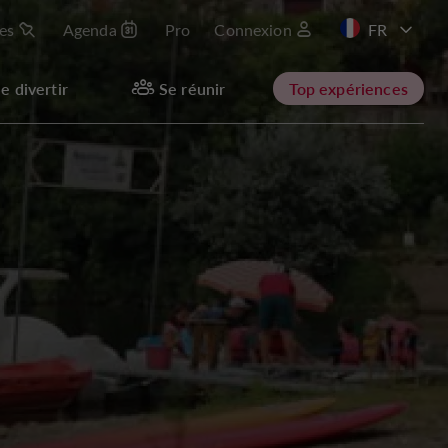
les
Agenda
Pro
Connexion
EN
e divertir
Se réunir
Top expériences