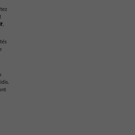
rtez
t
if
,
!
tés
e
u
idis.
ont