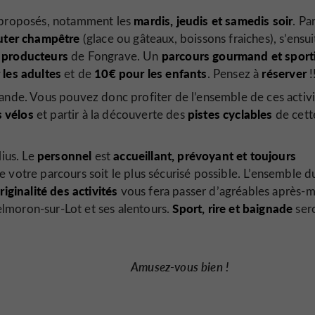
mardis, jeudis et samedis soir
t proposés, notamment les
. Pa
ter champêtre
(glace ou gâteaux, boissons fraiches), s’ensui
 producteurs
parcours gourmand et sport
de Fongrave. Un
les adultes
10€ pour les enfants
réserver
et de
. Pensez à
!
ande. Vous pouvez donc profiter de l’ensemble de ces activi
s vélos
pistes cyclables
et partir à la découverte des
de cett
personnel
accueillant, prévoyant et toujours
lius. Le
est
 votre parcours soit le plus sécurisé possible. L’ensemble d
originalité des activités
vous fera passer d’agréables après-m
Sport, rire et baignade
lmoron-sur-Lot et ses alentours.
ser
Amusez-vous bien !