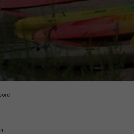
 bord
en