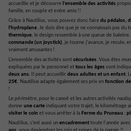
l’ensemble des activités
accueillie et je découvre
propo
famille, en couple et entre amis !!
du pédalos, d
Grâce à Nautilius, vous pouvez donc faire
l’hydroplane
. Je dois dire que je ne connaissais pas du 
thermique
, le design ressemble à une queue de baleine. 
commande (un joystick)
, je tourne j’avance, je recule, 
vraiment amusantes !
sécurisées
L’ensemble des activités sont
. Vous êtes mun
tous les âges
expliquées par le personnel et
sont indiqu
deux ans
deux adultes et un enfant
. Il peut accueillir
. 
25€
fonction d
. Nautilius adapte également ses prix en
!
Le périmètre, pour le canoë et les autres activités nauti
une carte
donne
indiquant votre trajet, le kilométrage 
visiter le coin
Ferme du Pruneau
p
et vous arrêter à la
:
encadrement
Nautilius, c’est aussi un
toute l’année ave
ans
, vous deviendrez les rois et reines de la pagaie !!