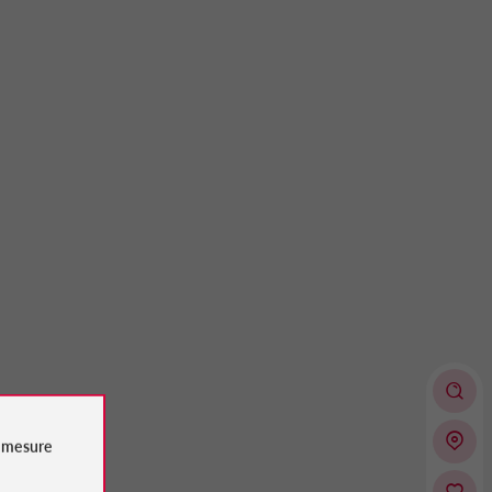
e
mesure