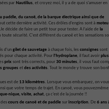
Nautilius
sées par
, et croyez moi, il y a de quoi s’amuser en
u paddle, du canoë, de la barque électrique ainsi que de
moteu
tout cette dernière activité. Ces drôles d’engins sont à
la
Je décide de faire un petit tour pour tester. A l’aide de
en toute sécurité. C’est différent du canoë et les sensations s
gilet de sauvetage
consignes
is d’un
à chaque fois, les
sont
l’hydroplane
plus
és pour chaque activité. Pour
, il faut avoir
prix
30 minutes
Les
sont très corrects, pour
, il vous faut com
es groupes
des activités
et
. Tout le monde y trouve son bon
13 kilomètres
ques est de
. Lorsque vous embarquez, on vou
ainsi que votre temps de trajet. En canoë, vous pouvez
même
ique-nique, visite, achat
, ça c’est de la journée !!
cours de canoë et de paddle
inscription
6 ans 
c des
sur
. De