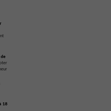
r
ont
 de
pter
heur
s
à 18