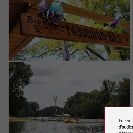
En cont
d'audie
déposen