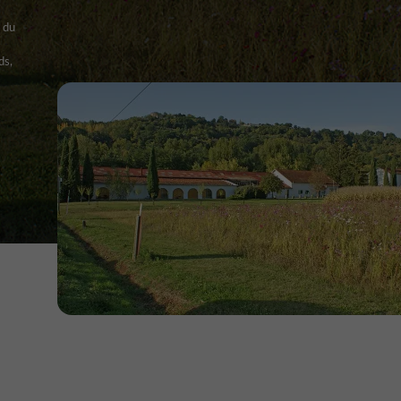
 du
ds,