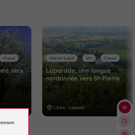
Cheval
Marche à pied
Vtt
Cheval
née vers
Laparade, une longue
randonnée vers St-Pierre
1,8 km - Laparade
e
mesure