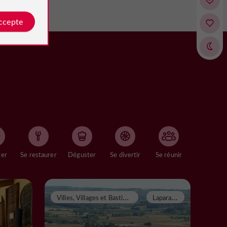
accepte
ger
Se restaurer
Déguster
Se divertir
Se réunir
V
illes, Villages et Bastides
L
aparade