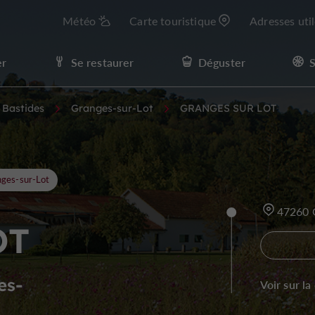
Météo
Carte touristique
Adresses uti
er
Se restaurer
Déguster
S
t Bastides
Granges-sur-Lot
GRANGES SUR LOT
ges-sur-Lot
47260
OT
es-
Voir sur la