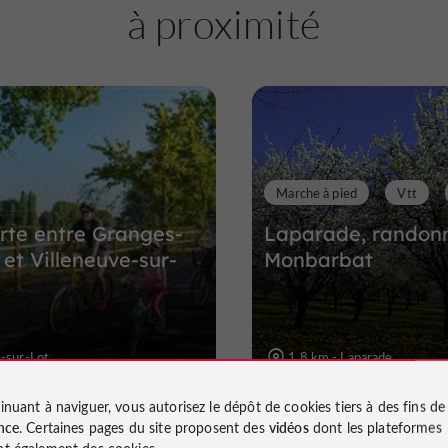
à proximité
Marche à pied
Vtt
rte entre Granges-
Laparade, randon
 et Villeneuve-sur-
Monbarbat
-sur-Lot
1,8 km - Laparade
inuant à naviguer, vous autorisez le dépôt de cookies tiers à des fins d
nce
. Certaines pages du site proposent des
vidéos
dont les plateformes
t également des cookies.