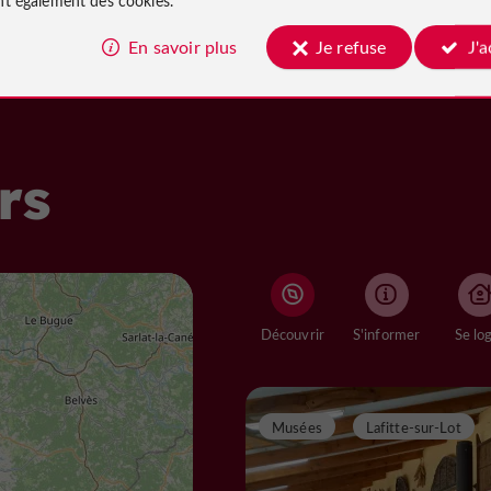
En savoir plus
Je refuse
J'
rs
Découvrir
S'informer
Se lo
Musées
Lafitte-sur-Lot