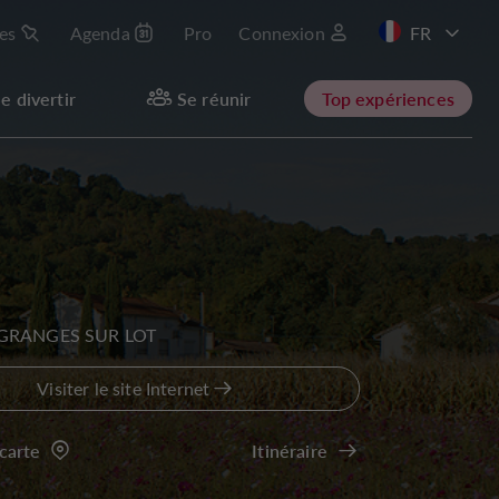
les
Agenda
Pro
Connexion
EN
e divertir
Se réunir
Top expériences
 GRANGES SUR LOT
Visiter le site Internet
 carte
Itinéraire