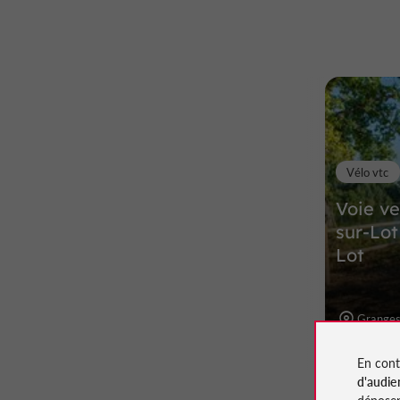
Vélo vtc
Voie ve
sur-Lot
Lot
Granges
En cont
d'audie
déposen