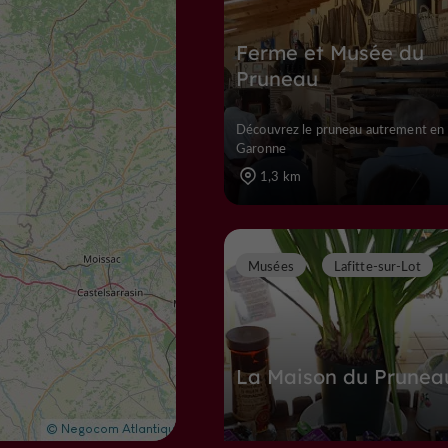
Ferme et Musée du
Pruneau
Découvrez le pruneau autrement en 
Garonne
1,3 km
Musées
Lafitte-sur-Lot
La Maison du Prunea