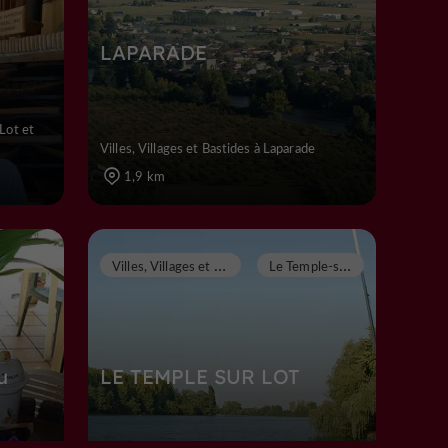
LAPARADE
Lot et
Villes, Villages et Bastides à Laparade
1,9 km
V
illes, Villages et Bastides
L
e Temple-sur-Lot
u
LE TEMPLE SUR LOT