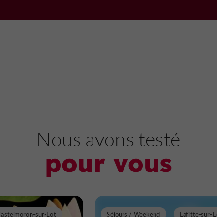
Musées à Lafitte-sur-Lot
3,2 km
Jardins, Parcs
Le Temple-su
Latour-Marliac
Nous avons testé
pour vous
Un jardin remarquable du Lot-et-Ga
4,9 km
astelmoron-sur-Lot
Séjours / Weekend
Lafitte-sur-L