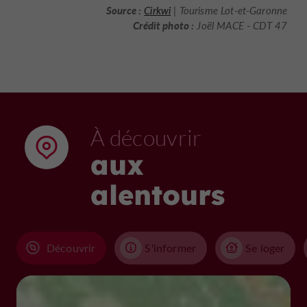
Source :
Cirkwi
| Tourisme Lot-et-Garonne
Crédit photo :
Joël MACE - CDT 47
À découvrir
aux
alentours
Découvrir
S'informer
Se loger