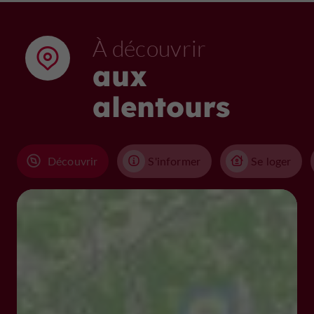
À découvrir
aux
alentours
Découvrir
S'informer
Se loger