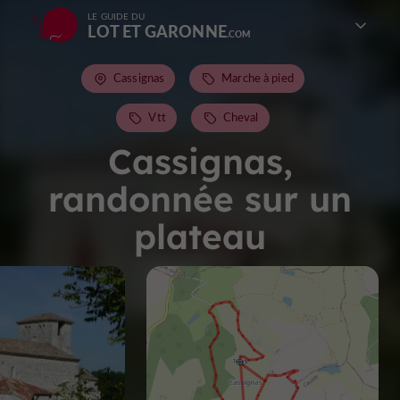
LE GUIDE DU
LOT ET GARONNE
Cassignas
Marche à pied
Vtt
Cheval
Cassignas,
randonnée sur un
plateau