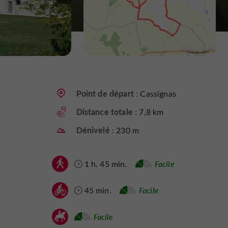
Point de départ :
Cassignas
Distance totale :
7,8 km
Dénivelé :
230 m
1 h. 45 min.
Facile
45 min.
Facile
Facile