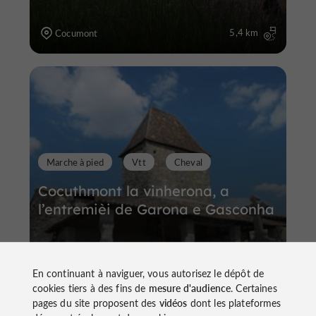
5,4 km
Cocumont
Marche à pied
Vtt
Cheval
Cocuthmont la vinherona, a
l’entremièi de Garona e Gasconha
En continuant à naviguer, vous autorisez le dépôt de
cookies tiers à des fins de
mesure d'audience
. Certaines
18,7 km
pages du site proposent des
vidéos
dont les plateformes
Cocumont