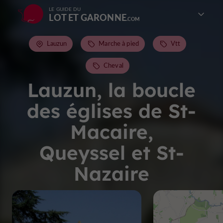
LE GUIDE DU
LOT ET GARONNE
Lauzun
Marche à pied
Vtt
Cheval
Lauzun, la boucle
des églises de St-
Macaire,
Queyssel et St-
Nazaire