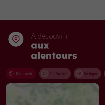
À découvrir
aux
alentours
Découvrir
S'informer
Se loger