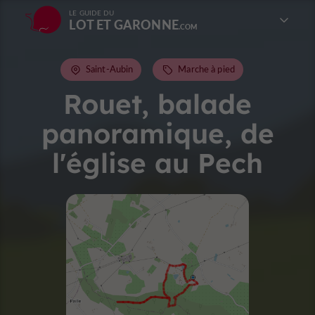
LE GUIDE DU
LOT ET GARONNE
Saint-Aubin
Marche à pied
Rouet, balade
panoramique, de
l'église au Pech