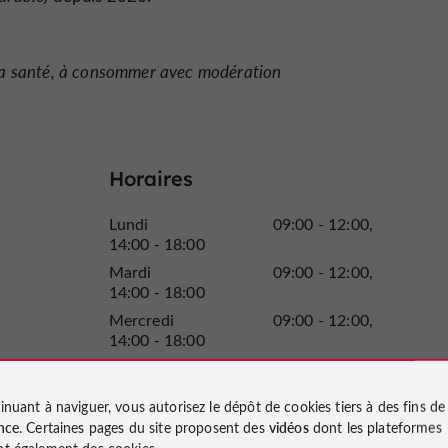
 la santé, à consommer avec modération
Horaires
Lundi
09:00 - 12:00
14:00 - 18:00
Mardi
09:00 - 12:00
14:00 - 18:00
Mercredi
09:00 - 12:00
14:00 - 18:00
Jeudi
09:00 - 12:00
14:00 - 18:00
inuant à naviguer, vous autorisez le dépôt de cookies tiers à des fins d
Vendredi
09:00 - 12:00
nce
. Certaines pages du site proposent des
vidéos
dont les plateformes
14:00 - 18:00
t également des cookies.