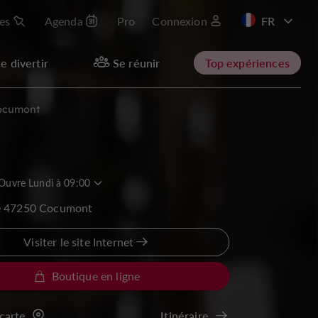
les
Agenda
Pro
Connexion
EN
e divertir
Se réunir
Top expériences
ocumont
Ouvre Lundi à 09:00
e 47250 Cocumont
Visiter le site Internet
Boutique en ligne
 carte
Itinéraire