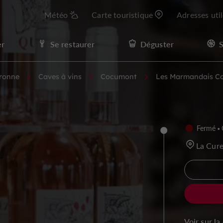
Météo
Carte touristique
Adresses uti
er
Se restaurer
Déguster
S
aronne
Caves à vins
Cocumont
Les Marmandais C
Fermé
La Cur
Voir sur la