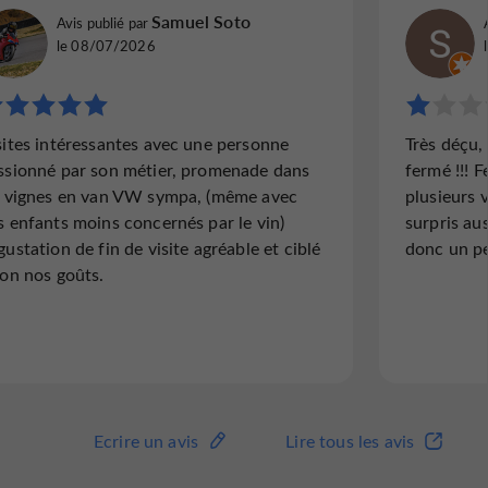
toytoy2018
Samuel Soto
Avis publié par
Avis publi
Avis publié par
Huddersfield, Royaume-Uni, le 28/08/2020
Douai, Fr
le 08/07/2026
"Très bon accueil"
"Randon
sites intéressantes avec une personne
Très déçu, 
Boutique avec large choix de vins : rouge,
Très bel
ssionné par son métier, promenade dans
fermé !!! F
blanc, rosé Qualité / prix correct Accueil
explicat
s vignes en van VW sympa, (même avec
plusieurs v
sympathique et convivial Dégustation
dégustat
s enfants moins concernés par le vin)
surpris aus
gratuite des vins marmandais Je
Prévoyez
gustation de fin de visite agréable et ciblé
donc un p
recommande ce lieu!
enfants.
lon nos goûts.
Lire l'avis complet
Lire 
Ecrire un avis
Lire tous les avis
Ecrire un avis
Lire tous les avis