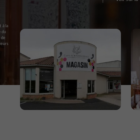
 à la
e du
 de
leurs