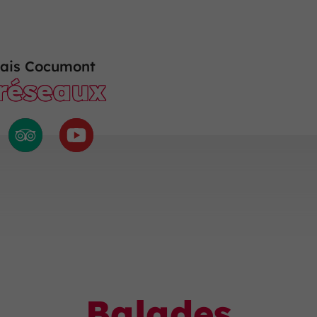
ais Cocumont
 réseaux
Balades