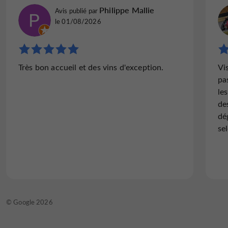
N995RIandrea
Philippe Mallie
Avis publié par
Avis publié par
le 21/05/2024
le 01/08/2026
"CONSEILS TRES PROFESSIONNELS"
Très bon accueil et des vins d'exception.
Vi
Ne connaissant pas les vins de la région,
pa
faisons un arrêt à cette cave de
le
producteurs. La jeune femme qui nous
de
accueille nous présente toute la gamme et
dé
elle est vaste. Prêcisions sur les cêpages...
se
Lire l'avis complet
© TripAdvisor 2026
© Google 2026