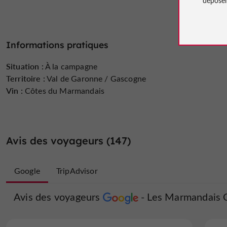
Informations pratiques
Situation :
À la campagne
Territoire :
Val de Garonne / Gascogne
Vin :
Côtes du Marmandais
Avis des voyageurs (147)
Google
TripAdvisor
Avis des voyageurs
Avis des voyageurs
Les Marmandais 
Les Marm