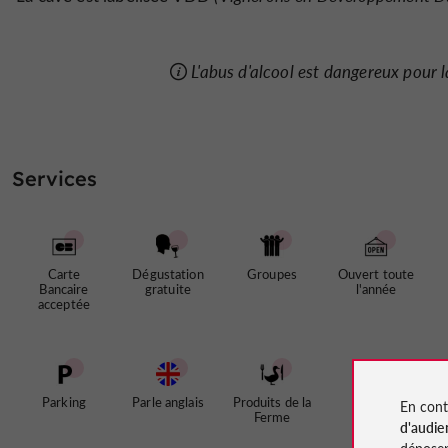
L'abus d'alcool est dangereux pour
Services
Carte
Dégustation
Groupes
Ouvert toute
Bancaire
gratuite
l'année
acceptée
Parking
Parle anglais
Produits de la
En cont
Ferme
d'audie
déposen