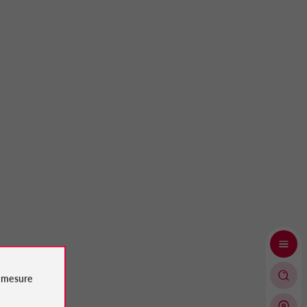
e
mesure