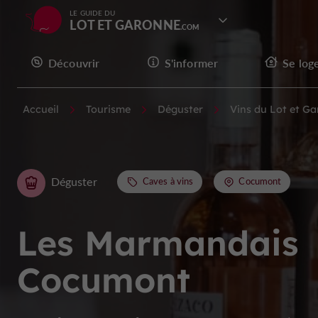
LE GUIDE DU
LOT ET GARONNE
Découvrir
S'informer
Se log
Accueil
Tourisme
Déguster
Vins du Lot et G
Déguster
Caves à vins
Cocumont
Les Marmandais
Cocumont